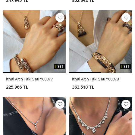
247.945 TL
802.342 TL
İthal Altın Takı Seti Y00877
İthal Altın Takı Seti Y00878
225.966 TL
363.510 TL