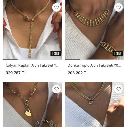
İtalyan Kaplan Altın Takı Set Y00116
Dorika Toplu Altın Takı Seti Y00374
329.787 TL
203.202 TL