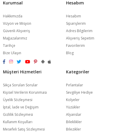
sahibi olabileceğinizi göreceksiniz. Günümüzde en çok tercih edilen
Kurumsal
Hesabım
Altın Düğün Takı Setleri
nelerdir, bu Altın Düğün Takı Setleri'ne nasıl
ulaşılabilinir merak ediyorsanız bu sitemizin tam da size göre
Hakkımızda
Hesabım
olduğunu söylüyoruz. Vakit kaybetmeden ziyaret ederek hayatınızı
Vizyon ve Misyon
Siparişlerim
kolaylaştırmaya internet bağlantılar ile başlayabilirsiniz. İnterneti bu
Güvenli Alışveriş
Adres Bilgilerim
şekilde daha da yararlı hale getirebilirsiniz.
Mağazalarımız
Alışveriş Sepetim
Tarihçe
Favorilerim
Bize Ulaşın
Blog
Müşteri Hizmetleri
Kategoriler
Sıkça Sorulan Sorular
Pırlantalar
Kişisel Verilerin Korunması
Sevgiliye Hediye
Üyelik Sözleşmesi
Kolyeler
İptal, İade ve Değişim
Yüzükler
Gizlilik Sözleşmesi
Alyanslar
Kullanım Koşulları
Bileklikler
Mesefeli Satış Sözleşmesi
Bilezikler