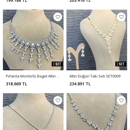
199.188 TL
203.416 TL
Pırlanta Montörlü Baget Altın Düğün Takı Seti SET0012
Altın Düğün Takı Seti SET0009
318.669 TL
234.891 TL