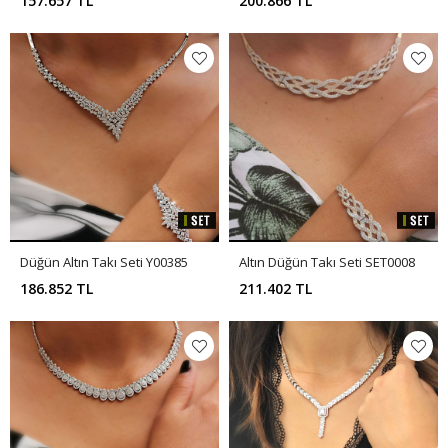
157.657 TL
200.866 TL
Düğün Altın Takı Seti Y00385
Altın Düğün Takı Seti SET0008
186.852 TL
211.402 TL