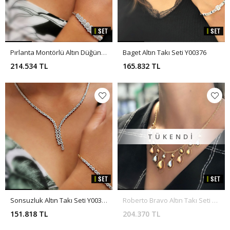
Pırlanta Montörlü Altın Düğün Takı Seti SET0007
Baget Altın Takı Seti Y00376
214.534 TL
165.832 TL
TÜKENDI
Sonsuzluk Altın Takı Seti Y00377
Roberto Bravo Altın Takı Seti Y00368
151.818 TL
204.370 TL