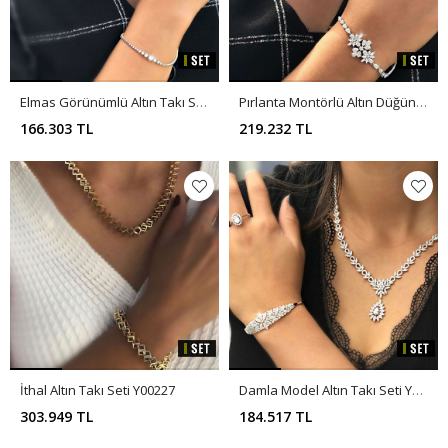
Elmas Görünümlü Altın Takı Set Y00232
Pırlanta Montörlü Altın Düğün Takı Seti SET0001
166.303 TL
219.232 TL
İthal Altın Takı Seti Y00227
Damla Model Altın Takı Seti Y00375
303.949 TL
184.517 TL