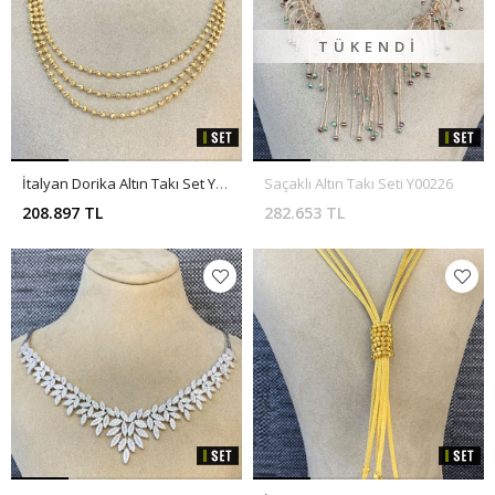
TÜKENDI
İtalyan Dorika Altın Takı Set Y00117
Saçaklı Altın Takı Seti Y00226
208.897 TL
282.653 TL