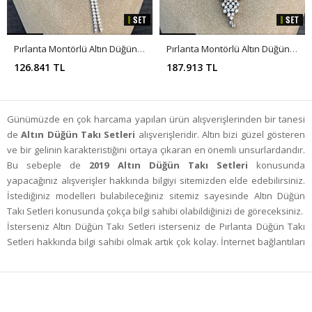
Pırlanta Montörlü Altın Düğün Takı Seti SET0004
Pırlanta Montörlü Altın Düğün Takı Seti SET0002
126.841 TL
187.913 TL
Günümüzde en çok harcama yapılan ürün alışverişlerinden bir tanesi
de
Altın Düğün Takı Setleri
alışverişleridir. Altın bizi güzel gösteren
ve bir gelinin karakteristiğini ortaya çıkaran en önemli unsurlardandır.
Bu sebeple de
2019 Altın Düğün Takı Setleri
konusunda
yapacağınız alışverişler hakkında bilgiyi sitemizden elde edebilirsiniz.
İstediğiniz modelleri bulabileceğiniz sitemiz sayesinde Altın Düğün
Takı Setleri konusunda çokça bilgi sahibi olabildiğinizi de göreceksiniz.
İsterseniz Altın Düğün Takı Setleri isterseniz de Pırlanta Düğün Takı
Setleri hakkında bilgi sahibi olmak artık çok kolay. İnternet bağlantıları
üzerinden bunu gerçekleştirebileceğinizi de göreceksiniz. İnternet
üzerinden yapacağınız alışverişlerin yanı sıra sadece modeller
hakkında detaylı bilgi edinmek için de araştırmalarınızı yapabilirsiniz.
Bu araştırmalar sayesinde gittiğiniz dükkanlarda daha fazla bilgi