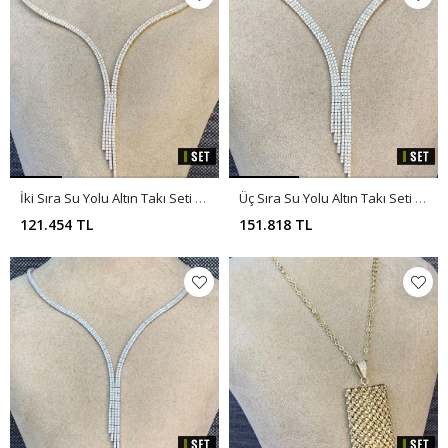
İki Sıra Su Yolu Altın Takı Seti Y00379
Üç Sıra Su Yolu Altın Takı Seti Y00386
121.454 TL
151.818 TL