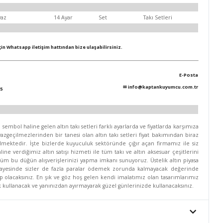
yaz
14 Ayar
Set
Takı Setleri
için Whatsapp iletişim hattından bize ulaşabilirsiniz.
E-Posta
✉
info@kaptankuyumcu.com.tr
5
mbol haline gelen altın takı setleri farklı ayarlarda ve fiyatlarda karşımıza
zgeçilmezlerinden bir tanesi olan altın takı setleri fiyat bakımından biraz
lmektedir. İşte bizlerde kuyuculuk sektöründe çığır açan firmamız ile siz
line verdiğimiz altın satışı hizmeti ile tüm takı ve altın aksesuar çeşitlerini
 tüm bu düğün alışverişlerinizi yapma imkanı sunuyoruz. Üstelik altın piyasa
 sayesinde sizler de fazla paralar ödemek zorunda kalmayacak değerinde
hip olacaksınız. En şık ve göz hoş gelen kendi imalatımız olan tasarımlarımız
rek kullanacak ve yanınızdan ayırmayarak güzel günlerinizde kullanacaksınız.