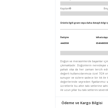
Kaptan®
Be
Ürünle ilgili gram veya daha detaylı bilgi 
İletişim
WhatsApp
4443558
0549490555
Düğün ve merasimlerde bayanlar için se
çıkmaktadır. Düğünlerin neredeyse va
pahalı olsa da her zaman tercih edi
değerli kullanıcılarımıza özel 7/24 on
sunuyor ve sizlere sadece bir tık ile
değerlerinde seyreden fiyatlarımız
ücretlerle bu altın takı setlerine sa
ile uzun yıllar bu takı setlerini seve
Ödeme ve Kargo Bilgisi