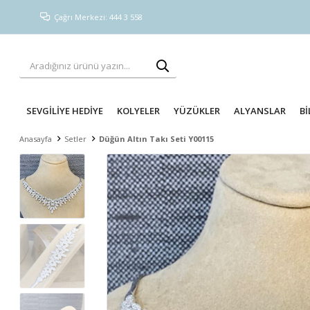
Çağrı Merkezi: 444 3 558
SEVGİLİYE HEDİYE
KOLYELER
YÜZÜKLER
ALYANSLAR
Bİ
Anasayfa
Setler
Düğün Altın Takı Seti Y00115