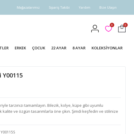
Mağazalarımız
Sipariş Takibi
Yardım
Bize Ulaşın
0
0
TLER
ERKEK
ÇOCUK
22 AYAR
8 AYAR
KOLEKSİYONLAR
i Y00115
yle tarzınızı tamamlayın. Bilezik, kolye, küpe gibi uyumlu
k kalite ve özgün tasarımlarla öne çıkın. Şimdi keşfedin ve stilinize
Y00115S