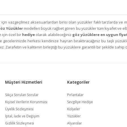
r için vazgeçilmez aksesuarlardan birisi olan yüzükler faklı tarzlarda ve
öz Yüzükler
modelleri büyük rağbet gören bu yüzükler tüm kıyafet ve elb
 için özel bir
hediye
olarak alabileceğiniz
göz yüzüklere en uygun fiya
 ve gecelerinizde herkesi kendinize hayran bıraktıracağınız bu taşlı yüzükl
z. Zarafetin ve kalitenin birleştiği bu yüzüklere garantili bir şekilde sahip 
Müşteri Hizmetleri
Kategoriler
Sıkça Sorulan Sorular
Pırlantalar
Kişisel Verilerin Korunması
Sevgiliye Hediye
Üyelik Sözleşmesi
Kolyeler
İptal, İade ve Değişim
Yüzükler
Gizlilik Sözleşmesi
Alyanslar