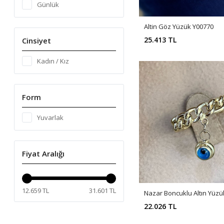
Günlük
Altin Göz Yüzük Y00770
25.413 TL
Cinsiyet
Kadın / Kız
Form
Yuvarlak
Fiyat Aralığı
12.659 TL
31.601 TL
Nazar Boncuklu Altın Yüz
22.026 TL