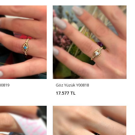
00819
Göz Yüzük Y00818
17.577 TL