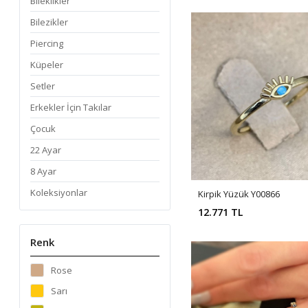
Bileklikler
Bilezikler
Piercing
Küpeler
Setler
Erkekler İçin Takılar
Çocuk
22 Ayar
8 Ayar
Koleksiyonlar
Kirpik Yüzük Y00866
12.771 TL
Renk
Rose
Sarı