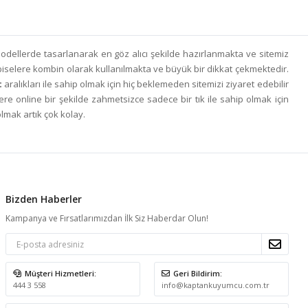
 modellerde tasarlanarak en göz alıcı şekilde hazırlanmakta ve sitemiz
iselere kombin olarak kullanılmakta ve büyük bir dikkat çekmektedir.
t
aralıkları ile sahip olmak için hiç beklemeden sitemizi ziyaret edebilir
ere online bir şekilde zahmetsizce sadece bir tık ile sahip olmak için
olmak artık çok kolay.
Bizden Haberler
Kampanya ve Fırsatlarımızdan İlk Siz Haberdar Olun!
Müşteri Hizmetleri:
Geri Bildirim:
444 3 558
info@kaptankuyumcu.com.tr