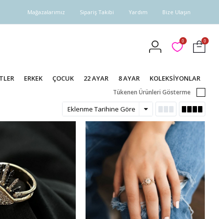
Mağazalarımız
Sipariş Takibi
Yardım
Bize Ulaşın
0
0
TLER
ERKEK
ÇOCUK
22 AYAR
8 AYAR
KOLEKSİYONLAR
Tükenen Ürünleri Gösterme