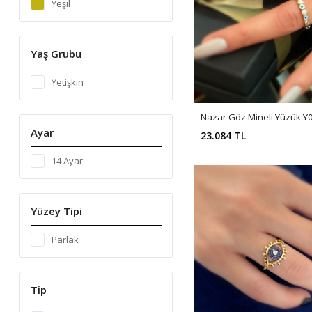
Yeşil
Yaş Grubu
Yetişkin
Nazar Göz Mineli Yüzük Y
Ayar
23.084 TL
14 Ayar
Yüzey Tipi
Parlak
Tip