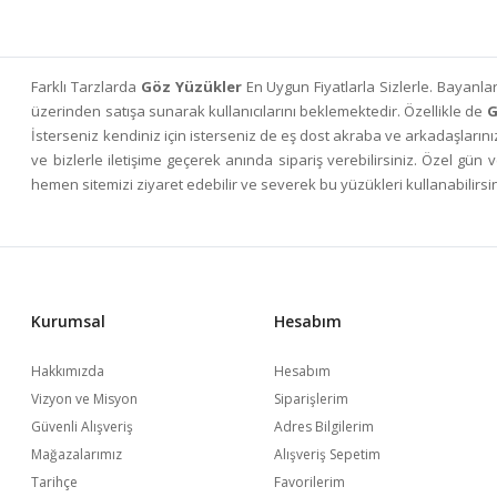
Farklı Tarzlarda
Göz Yüzükler
En Uygun Fiyatlarla Sizlerle. Bayanla
üzerinden satışa sunarak kullanıcılarını beklemektedir. Özellikle de
G
İsterseniz kendiniz için isterseniz de eş dost akraba ve arkadaşlarınız
ve bizlerle iletişime geçerek anında sipariş verebilirsiniz. Özel gün
hemen sitemizi ziyaret edebilir ve severek bu yüzükleri kullanabilirsini
Kurumsal
Hesabım
Hakkımızda
Hesabım
Vizyon ve Misyon
Siparişlerim
Güvenli Alışveriş
Adres Bilgilerim
Mağazalarımız
Alışveriş Sepetim
Tarihçe
Favorilerim