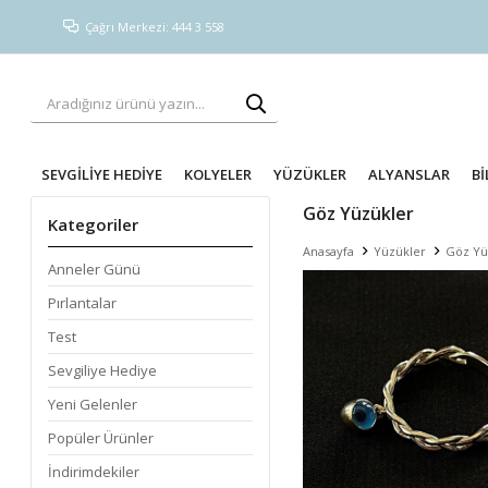
Çağrı Merkezi: 444 3 558
SEVGİLİYE HEDİYE
KOLYELER
YÜZÜKLER
ALYANSLAR
Bİ
Göz Yüzükler
Kategoriler
Anasayfa
Yüzükler
Göz Yü
Anneler Günü
Pırlantalar
Test
Sevgiliye Hediye
Yeni Gelenler
Popüler Ürünler
İndirimdekiler