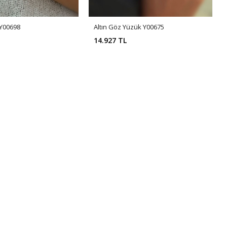
 Y00698
Altın Göz Yüzük Y00675
14.927 TL