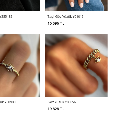
 YZ55135
Taşlı Göz Yüzük Y01015
16.096 TL
zük Y00900
Göz Yüzük Y00856
19.828 TL