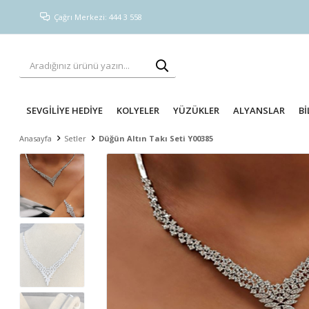
Çağrı Merkezi: 444 3 558
SEVGİLİYE HEDİYE
KOLYELER
YÜZÜKLER
ALYANSLAR
Bİ
Anasayfa
Setler
Düğün Altın Takı Seti Y00385