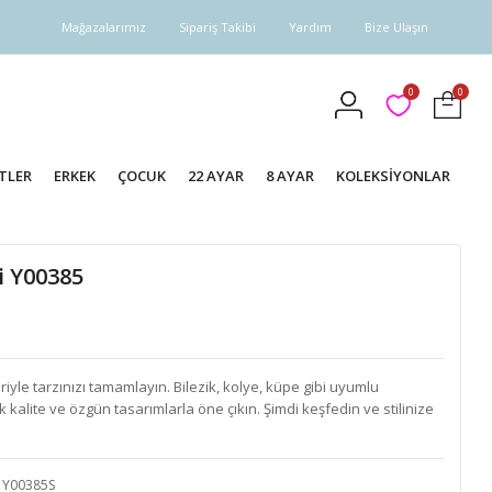
Mağazalarımız
Sipariş Takibi
Yardım
Bize Ulaşın
0
0
TLER
ERKEK
ÇOCUK
22 AYAR
8 AYAR
KOLEKSİYONLAR
i Y00385
yle tarzınızı tamamlayın. Bilezik, kolye, küpe gibi uyumlu
k kalite ve özgün tasarımlarla öne çıkın. Şimdi keşfedin ve stilinize
Y00385S