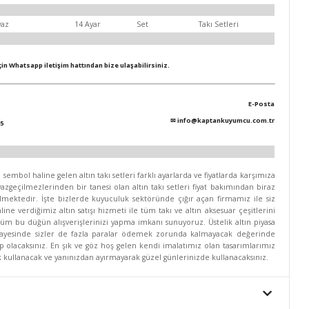
yaz
14 Ayar
Set
Takı Setleri
için Whatsapp iletişim hattından bize ulaşabilirsiniz.
E-Posta
✉
info@kaptankuyumcu.com.tr
5
mbol haline gelen altın takı setleri farklı ayarlarda ve fiyatlarda karşımıza
zgeçilmezlerinden bir tanesi olan altın takı setleri fiyat bakımından biraz
lmektedir. İşte bizlerde kuyuculuk sektöründe çığır açan firmamız ile siz
line verdiğimiz altın satışı hizmeti ile tüm takı ve altın aksesuar çeşitlerini
 tüm bu düğün alışverişlerinizi yapma imkanı sunuyoruz. Üstelik altın piyasa
 sayesinde sizler de fazla paralar ödemek zorunda kalmayacak değerinde
hip olacaksınız. En şık ve göz hoş gelen kendi imalatımız olan tasarımlarımız
rek kullanacak ve yanınızdan ayırmayarak güzel günlerinizde kullanacaksınız.