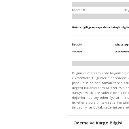
Kaptan®
Be
Ürünle ilgili gram veya daha detaylı bilgi 
İletişim
WhatsApp
4443558
0549490555
Düğün ve merasimlerde bayanlar için se
çıkmaktadır. Düğünlerin neredeyse va
pahalı olsa da her zaman tercih edi
değerli kullanıcılarımıza özel 7/24 on
sunuyor ve sizlere sadece bir tık ile
değerlerinde seyreden fiyatlarımız
ücretlerle bu altın takı setlerine sa
ile uzun yıllar bu takı setlerini seve
Ödeme ve Kargo Bilgisi