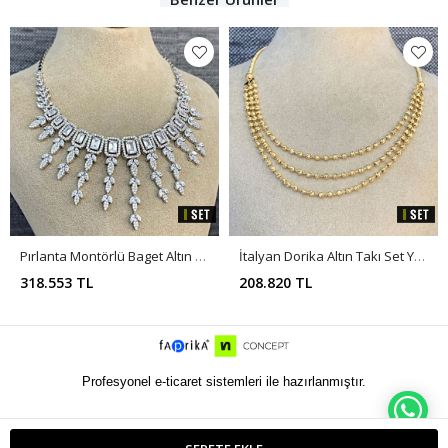
Pırlanta Montörlü Baget Altın Düğün Takı Seti SET0012
İtalyan Dorika Altın Takı Set Y00117
318.553 TL
208.820 TL
Profesyonel e-ticaret sistemleri ile hazırlanmıştır.
WH