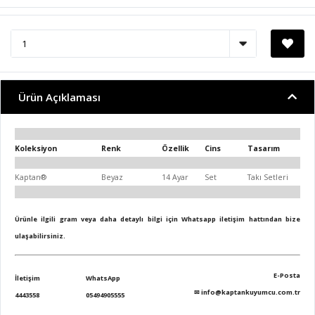
Ürün Açıklaması
Koleksiyon
Renk
Özellik
Cins
Tasarım
Kaptan®
Beyaz
14 Ayar
Set
Takı Setleri
Ürünle ilgili gram veya daha detaylı bilgi için Whatsapp iletişim hattından bize
ulaşabilirsiniz.
E-Posta
İletişim
WhatsApp
✉
info@kaptankuyumcu.com.tr
4443558
05494905555