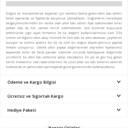
Düğün ve merasimlerde bayanlar için sembol haline gelen altın takı setleri
farklı ayarlarda ve fiyatlarda karşımıza çıkmaktadır. Düğünlerin neredeyse
vazgeçilmezlerinden bir tanesi olan altın takı setleri fiyat bakımından biraz
pahalı olsa da her zaman tercih edilmektedir. İşte bizlerde kuyuculuk
sektöründe çığır açan firmamız ile siz değerli kullanıcılarımıza özel 7/24
online verdiğimiz altın satışı hizmeti ile tüm takı ve altın aksesuar çeşitlerini
sunuyor ve sizlere sadece bir tık ile tüm bu düğün alışverişlerinizi yapma
imkanı sunuyoruz. Üstelik altın piyasa değerlerinde seyreden fiyatlarımız
sayesinde sizler de fazla paralar ödemek zorunda kalmayacak değerinde
ücretlerle bu altın takı setlerine sahip olacaksınız. En şık ve göz hoş gelen
kendi imalatımız olan tasarımlarımız ile uzun yıllar bu takı setlerini severek
kullanacak ve yanınızdan ayırmayarak güzel günlerinizde kullanacaksınız.
Ödeme ve Kargo Bilgisi
Ücretsiz ve Sigortalı Kargo
Hediye Paketi
Benzer Ürünler