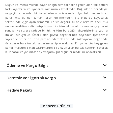
Düğün ve merasimlerde bayanlar için sembol haline gelen altın takı setleri
farklı ayarlarda ve fiyatlarda karşımıza çıkmaktadır. Düğünlerin neredeyse
vazgeçilmezlerinden bir tanesi olan altın takı setleri fiyat bakımından biraz
pahalı olsa da her zaman tercih edilmektedir. İşte bizlerde kuyuculuk
sektöründe çığır açan firmamız ile siz değerli kullanıcılarımıza özel 7/24
online verdiğimiz altın satışı hizmeti ile tüm takı ve altın aksesuar çeşitlerini
sunuyor ve sizlere sadece bir tık ile tüm bu düğün alışverişlerinizi yapma
imkanı sunuyoruz. Üstelik altın piyasa değerlerinde seyreden fiyatlarımız
sayesinde sizler de fazla paralar ödemek zorunda kalmayacak değerinde
ücretlerle bu altın takı setlerine sahip olacaksınız. En şık ve göz hoş gelen
kendi imalatımız olan tasarımlarımız ile uzun yıllar bu takı setlerini severek
kullanacak ve yanınızdan ayırmayarak güzel günlerinizde kullanacaksınız.
Ödeme ve Kargo Bilgisi
Ücretsiz ve Sigortalı Kargo
Hediye Paketi
Benzer Ürünler