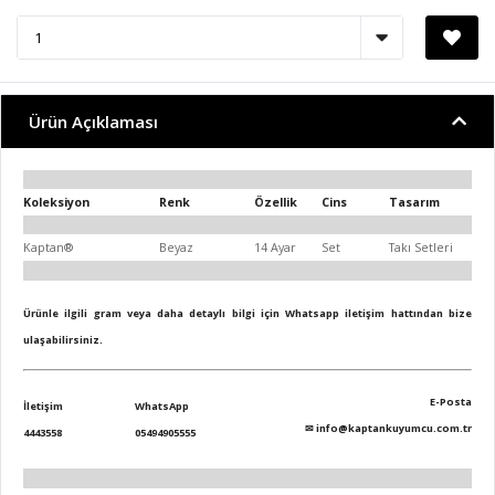
Ürün Açıklaması
Koleksiyon
Renk
Özellik
Cins
Tasarım
Kaptan®
Beyaz
14 Ayar
Set
Takı Setleri
Ürünle ilgili gram veya daha detaylı bilgi için Whatsapp iletişim hattından bize
ulaşabilirsiniz.
E-Posta
İletişim
WhatsApp
✉
info@kaptankuyumcu.com.tr
4443558
05494905555