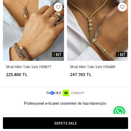
İthal Altın Takı Seti Y00877
İthal Altın Takı Seti Y00489
225.800 TL
247.763 TL
Profesyonel e-ticaret sistemleri ile hazırlanmıştır.
WH
SEPETE EKLE
ETBIS