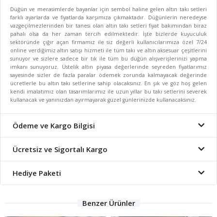
Düğün ve merasimlerde bayanlar için sembol haline gelen altın takı setleri
farklı ayarlarda ve fiyatlarda karşımıza çıkmaktadır. Düğünlerin neredeyse
vazgeçilmezlerinden bir tanesi olan altın takı setleri fiyat bakımından biraz
pahalı olsa da her zaman tercih edilmektedir. İşte bizlerde kuyuculuk
sektöründe çığır açan firmamız ile siz değerli kullanıcılarımıza özel 7/24
online verdiğimiz altın satışı hizmeti ile tüm takı ve altın aksesuar çeşitlerini
sunuyor ve sizlere sadece bir tık ile tüm bu düğün alışverişlerinizi yapma
imkanı sunuyoruz. Üstelik altın piyasa değerlerinde seyreden fiyatlarımız
sayesinde sizler de fazla paralar ödemek zorunda kalmayacak değerinde
ücretlerle bu altın takı setlerine sahip olacaksınız. En şık ve göz hoş gelen
kendi imalatımız olan tasarımlarımız ile uzun yıllar bu takı setlerini severek
kullanacak ve yanınızdan ayırmayarak güzel günlerinizde kullanacaksınız.
Ödeme ve Kargo Bilgisi
Ücretsiz ve Sigortalı Kargo
Hediye Paketi
Benzer Ürünler