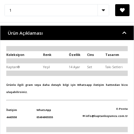
Ürün Açıklaması
Koleksiyon
Renk
Özellik
Cins
Tasarım
Kaptan®
Yeşil
14 Ayar
Set
Takı Setleri
Ürünle ilgili gram veya daha detaylı bilgi için Whatsapp iletişim hattından bize
ulaşabilirsiniz.
E-Posta
İletişim
WhatsApp
✉
info@kaptankuyumcu.com.tr
4443558
05494905555