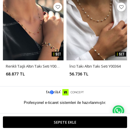
Renkli Taşlı Altın Takı Seti Y00366
İnci Takı Altın Takı Seti Y00364
68.877 TL
56.736 TL
Profesyonel e-ticaret sistemleri ile hazırlanmıştır.
WH
SEPETE EKLE
ETBIS