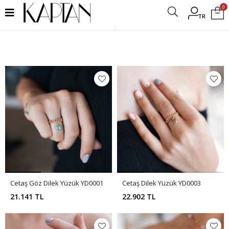
0
TR
Filtrele
Cetaş Göz Dilek Yüzük YD0001
Cetaş Dilek Yüzük YD0003
21.141 TL
22.902 TL