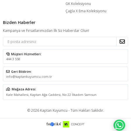
GK Koleksiyonu
Çağla X Ema Koleksiyonu
Bizden Haberler
Kampanya ve Fırsatlarımızdan İlk Siz Haberdar Olun!
Müşteri Hizmetleri:
444 3 558
Geri Bildirim:
info@kaptankuyumcu.com.tr
Mağaza Adresi:
Kale Mahallesi, Kaptan Ağa Caddesi, No:22 İlkadım Samsun
© 2026 Kaptan Kuyumcu - Tüm Hakları Saklıdır.
WH