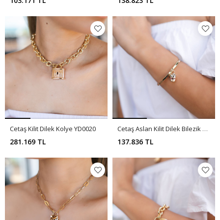
103.171 TL
138.823 TL
Cetaş Kilit Dilek Kolye YD0020
Cetaş Aslan Kilit Dilek Bilezik YD0019
281.169 TL
137.836 TL