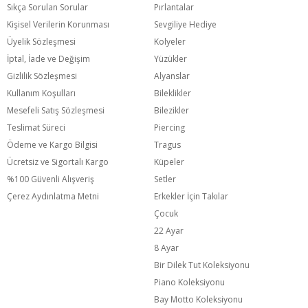
Sıkça Sorulan Sorular
Pırlantalar
Kişisel Verilerin Korunması
Sevgiliye Hediye
Üyelik Sözleşmesi
Kolyeler
İptal, İade ve Değişim
Yüzükler
Gizlilik Sözleşmesi
Alyanslar
Kullanım Koşulları
Bileklikler
Mesefeli Satış Sözleşmesi
Bilezikler
Teslimat Süreci
Piercing
Ödeme ve Kargo Bilgisi
Tragus
Ücretsiz ve Sigortalı Kargo
Küpeler
%100 Güvenli Alışveriş
Setler
Çerez Aydınlatma Metni
Erkekler İçin Takılar
Çocuk
22 Ayar
8 Ayar
Bir Dilek Tut Koleksiyonu
Piano Koleksiyonu
Bay Motto Koleksiyonu