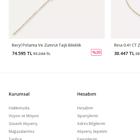
Beryl Pırlanta Ve Zümrüt Taşlı Bileklik
%20
74.595 TL
30.447 TL
93.244 TL
38
Kurumsal
Hesabım
Hakkımızda
Hesabım
Vizyon ve Misyon
Siparişlerim
Güvenli Alışveriş
Adres Bilgilerim
Mağazalarımız
Alışveriş Sepetim
Tarihçe
Favorilerim