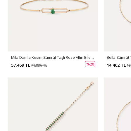
Mila Damla Kesim Zümrüt Taşlı Rose Altın Bileklik
Bella Zümrüt T
%20
57.469 TL
14.462 TL
71.836 TL
18