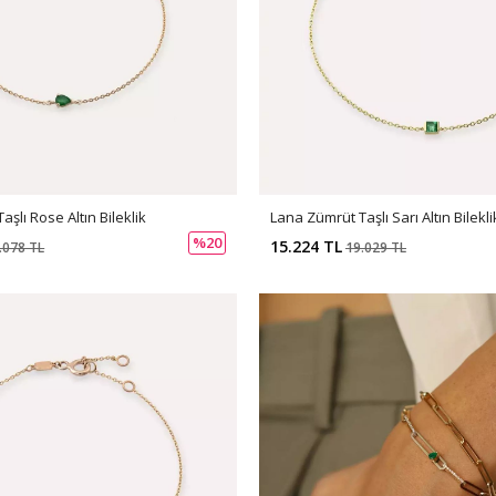
Lana Zümrüt Taşlı Sarı Altın Bilekli
aşlı Rose Altın Bileklik
%20
15.224 TL
19.029 TL
.078 TL