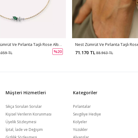
Rina 0.41 CT Zümrüt Ve Pırlanta Taşlı Rose Altın Bileklik
Nest Zümrüt Ve Pırlanta Taşlı Rose 
%20
71.170 TL
.059 TL
88.963 TL
Müşteri Hizmetleri
Kategoriler
Sıkça Sorulan Sorular
Pırlantalar
Kişisel Verilerin Korunması
Sevgiliye Hediye
Üyelik Sözleşmesi
Kolyeler
İptal, İade ve Değişim
Yüzükler
Gizlilik Sözleşmesi
Alyanslar