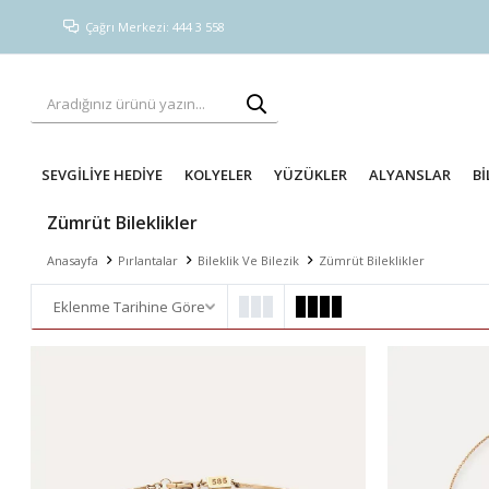
Çağrı Merkezi: 444 3 558
SEVGİLİYE HEDİYE
KOLYELER
YÜZÜKLER
ALYANSLAR
Bİ
Zümrüt Bileklikler
Anasayfa
Pırlantalar
Bileklik Ve Bilezik
Zümrüt Bileklikler