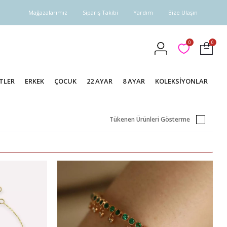
Mağazalarımız
Sipariş Takibi
Yardım
Bize Ulaşın
0
0
TLER
ERKEK
ÇOCUK
22 AYAR
8 AYAR
KOLEKSİYONLAR
Tükenen Ürünleri Gösterme