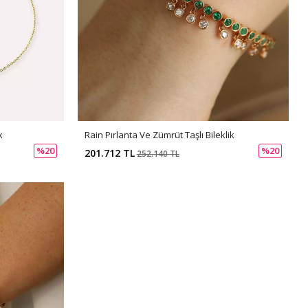
k
Rain Pırlanta Ve Zümrüt Taşlı Bileklik
%20
%20
201.712 TL
252.140 TL