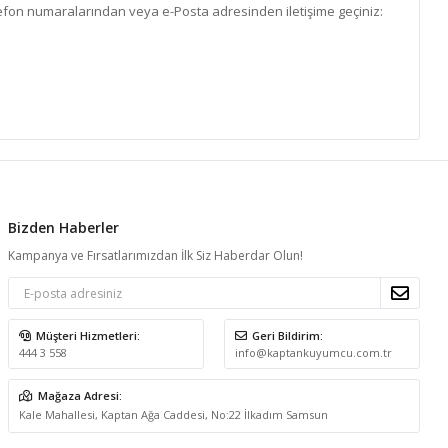
elefon numaralarından veya e-Posta adresinden iletişime geçiniz:
Bizden Haberler
Kampanya ve Fırsatlarımızdan İlk Siz Haberdar Olun!
Müşteri Hizmetleri:
Geri Bildirim:
444 3 558
info@kaptankuyumcu.com.tr
Mağaza Adresi:
Kale Mahallesi, Kaptan Ağa Caddesi, No:22 İlkadım Samsun