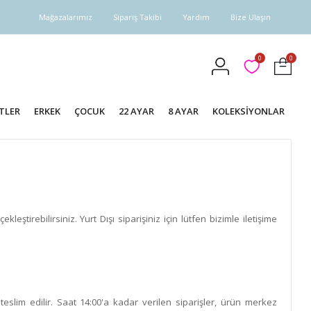
Mağazalarımız
Sipariş Takibi
Yardım
Bize Ulaşın
0
0
TLER
ERKEK
ÇOCUK
22 AYAR
8 AYAR
KOLEKSİYONLAR
ştirebilirsiniz. Yurt Dışı siparişiniz için lütfen bizimle iletişime
teslim edilir. Saat 14:00'a kadar verilen siparişler, ürün merkez