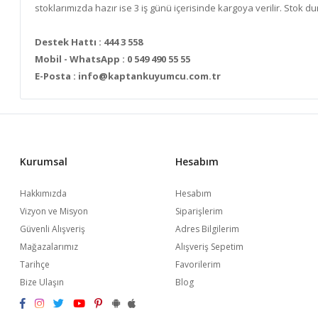
stoklarımızda hazır ise 3 iş günü içerisinde kargoya verilir. Sto
Destek Hattı : 444 3 558
Mobil - WhatsApp : 0 549 490 55 55
E-Posta :
info@kaptankuyumcu.com.tr
Kurumsal
Hesabım
Hakkımızda
Hesabım
Vizyon ve Misyon
Siparişlerim
Güvenli Alışveriş
Adres Bilgilerim
Mağazalarımız
Alışveriş Sepetim
Tarihçe
Favorilerim
Bize Ulaşın
Blog