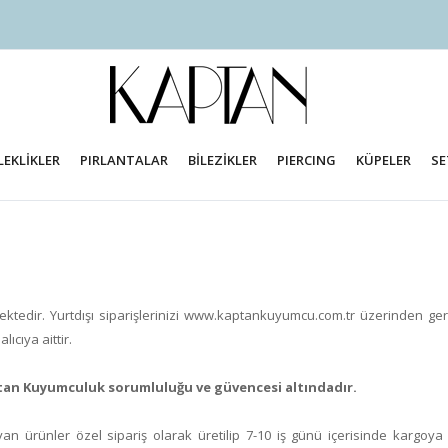
LEKLİKLER
PIRLANTALAR
BİLEZİKLER
PIERCING
KÜPELER
SE
tedir. Yurtdışı siparişlerinizi www.kaptankuyumcu.com.tr üzerinden gerçekle
ıcıya aittir.
aptan Kuyumculuk sorumluluğu ve güvencesi altındadır.
yan ürünler özel sipariş olarak üretilip 7-10 iş günü içerisinde kargoya 