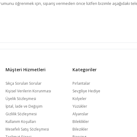
k durumunu öğrenmek için, sipariş vermeden önce lütfen bizimle aşağıdaki t
Müşteri Hizmetleri
Kategoriler
Sıkça Sorulan Sorular
Pırlantalar
Kişisel Verilerin Korunması
Sevgiliye Hediye
Üyelik Sözleşmesi
Kolyeler
İptal, İade ve Değişim
Yüzükler
Gizlilik Sözleşmesi
Alyanslar
Kullanım Koşulları
Bileklikler
Mesefeli Satış Sözleşmesi
Bilezikler
Teslimat Süreci
Piercing