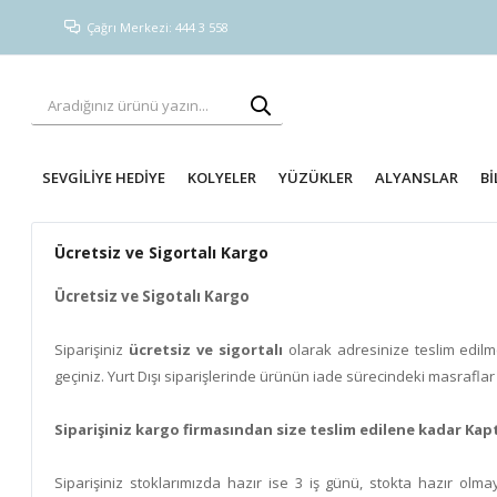
Çağrı Merkezi: 444 3 558
SEVGİLİYE HEDİYE
KOLYELER
YÜZÜKLER
ALYANSLAR
Bİ
Ücretsiz ve Sigortalı Kargo
Ücretsiz ve Sigotalı Kargo
Siparişiniz
ücretsiz ve sigortalı
olarak adresinize teslim edilmek
geçiniz. Yurt Dışı siparişlerinde ürünün iade sürecindeki masraflar al
Siparişiniz kargo firmasından size teslim edilene kadar K
Siparişiniz stoklarımızda hazır ise 3 iş günü, stokta hazır olma