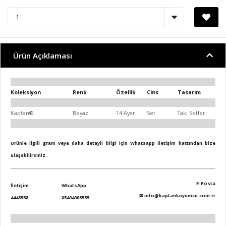
Ürün Açıklaması
Koleksiyon
Renk
Özellik
Cins
Tasarım
Kaptan®
Beyaz
14 Ayar
Set
Takı Setleri
Ürünle ilgili gram veya daha detaylı bilgi için Whatsapp iletişim hattından bize
ulaşabilirsiniz.
E-Posta
İletişim
WhatsApp
✉
info@kaptankuyumcu.com.tr
4443558
05494905555