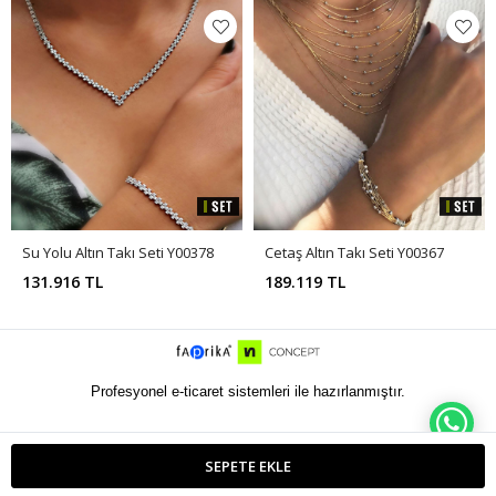
Su Yolu Altın Takı Seti Y00378
Cetaş Altın Takı Seti Y00367
131.916 TL
189.119 TL
Profesyonel e-ticaret sistemleri ile hazırlanmıştır.
WH
SEPETE EKLE
ETBIS