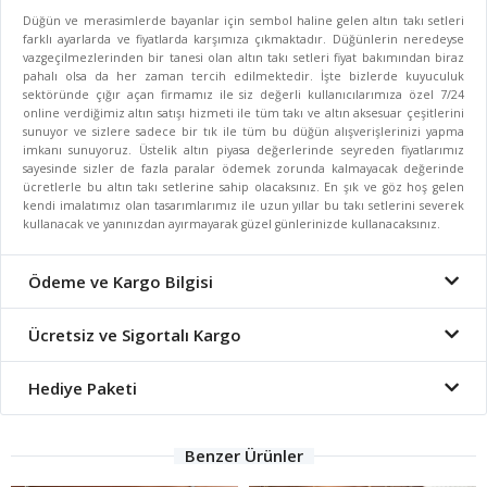
Düğün ve merasimlerde bayanlar için sembol haline gelen altın takı setleri
farklı ayarlarda ve fiyatlarda karşımıza çıkmaktadır. Düğünlerin neredeyse
vazgeçilmezlerinden bir tanesi olan altın takı setleri fiyat bakımından biraz
pahalı olsa da her zaman tercih edilmektedir. İşte bizlerde kuyuculuk
sektöründe çığır açan firmamız ile siz değerli kullanıcılarımıza özel 7/24
online verdiğimiz altın satışı hizmeti ile tüm takı ve altın aksesuar çeşitlerini
sunuyor ve sizlere sadece bir tık ile tüm bu düğün alışverişlerinizi yapma
imkanı sunuyoruz. Üstelik altın piyasa değerlerinde seyreden fiyatlarımız
sayesinde sizler de fazla paralar ödemek zorunda kalmayacak değerinde
ücretlerle bu altın takı setlerine sahip olacaksınız. En şık ve göz hoş gelen
kendi imalatımız olan tasarımlarımız ile uzun yıllar bu takı setlerini severek
kullanacak ve yanınızdan ayırmayarak güzel günlerinizde kullanacaksınız.
Ödeme ve Kargo Bilgisi
Ücretsiz ve Sigortalı Kargo
Hediye Paketi
Benzer Ürünler