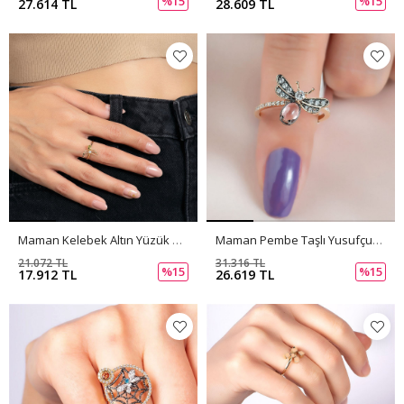
%15
%15
27.614 TL
28.609 TL
Maman Kelebek Altın Yüzük PI0173
Maman Pembe Taşlı Yusufçuk Altın Yüzük PI0172
21.072 TL
31.316 TL
%15
%15
17.912 TL
26.619 TL