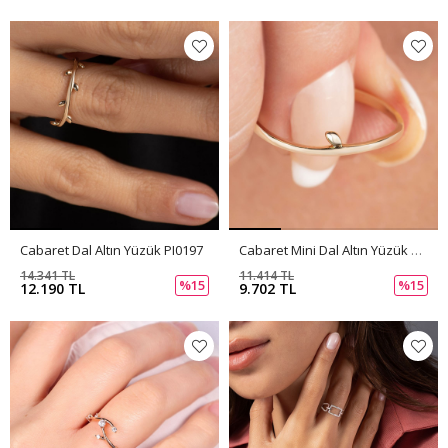
Cabaret Dal Altın Yüzük PI0197
Cabaret Mini Dal Altın Yüzük PI0196
14.341 TL
11.414 TL
%15
%15
12.190 TL
9.702 TL