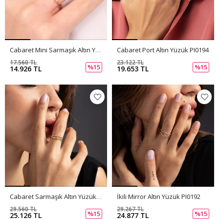
Cabaret Mini Sarmaşık Altın Yüzük PI0195
Cabaret Port Altın Yüzük PI0194
17.560 TL
23.122 TL
%15
%15
14.926 TL
19.653 TL
Cabaret Sarmaşık Altın Yüzük PI0193
İkili Mirror Altın Yüzük PI0192
29.560 TL
29.267 TL
%15
%15
25.126 TL
24.877 TL