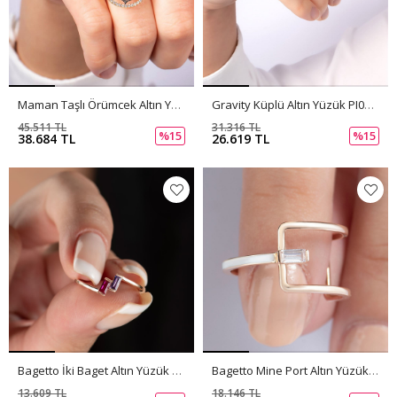
Maman Taşlı Örümcek Altın Yüzük PI0171
Gravity Küplü Altın Yüzük PI0170
45.511 TL
31.316 TL
%15
%15
38.684 TL
26.619 TL
Bagetto İki Baget Altın Yüzük PI0169
Bagetto Mine Port Altın Yüzük PI0168
13.609 TL
18.146 TL