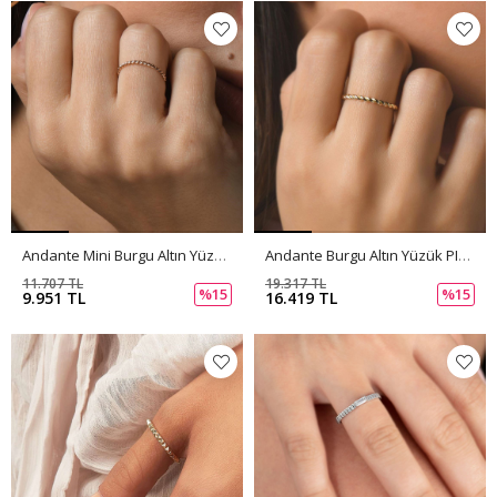
Andante Mini Burgu Altın Yüzük PI0227
Andante Burgu Altın Yüzük PI0226
11.707 TL
19.317 TL
%15
%15
9.951 TL
16.419 TL