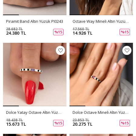
Piramit Band Altın Yüzük PI0243
Octave Way Mineli Altın Yüzük PI0242
28.682 TL
17.560 TL
%15
%15
24.380 TL
14.926 TL
Dolce Yatay Octave Altın Yüzük PI0241
Dolce Octave Mineli Altın Yüzük PI0240
18.438 TL
23.853 TL
%15
%15
15.673 TL
20.275 TL