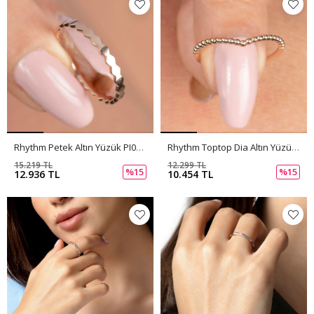
Rhythm Petek Altın Yüzük PI0257
Rhythm Toptop Dia Altın Yüzük PI0256
15.219 TL
12.299 TL
%15
%15
12.936 TL
10.454 TL