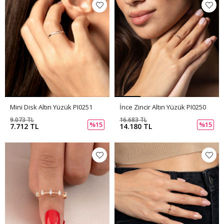
Mini Disk Altın Yüzük PI0251
İnce Zincir Altın Yüzük PI0250
9.073 TL
16.683 TL
%15
%15
7.712 TL
14.180 TL