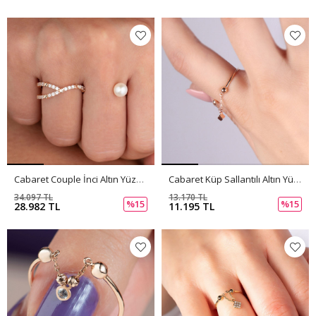
Cabaret Couple İnci Altın Yüzük PI0191
Cabaret Küp Sallantılı Altın Yüzük PI0190
34.097 TL
13.170 TL
%15
%15
28.982 TL
11.195 TL