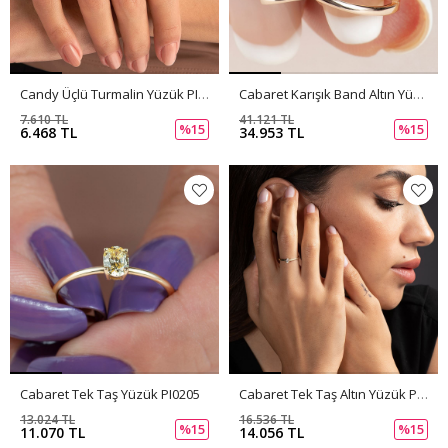
Candy Üçlü Turmalin Yüzük PI0207
Cabaret Karışık Band Altın Yüzük PI0206
7.610 TL
41.121 TL
%15
%15
6.468 TL
34.953 TL
Cabaret Tek Taş Yüzük PI0205
Cabaret Tek Taş Altın Yüzük PI0204
13.024 TL
16.536 TL
%15
%15
11.070 TL
14.056 TL