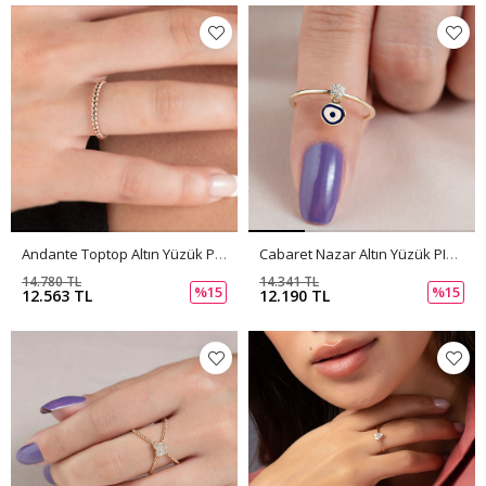
Andante Toptop Altın Yüzük PI0221
Cabaret Nazar Altın Yüzük PI0220
14.780 TL
14.341 TL
%15
%15
12.563 TL
12.190 TL