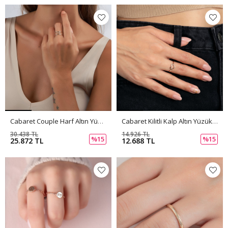
Cabaret Couple Harf Altın Yüzük PI0215
Cabaret Kilitli Kalp Altın Yüzük PI0214
30.438 TL
14.926 TL
%15
%15
25.872 TL
12.688 TL