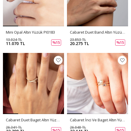
Mini Opal Altın Yüzük PI0183
Cabaret Duet Band Altın Yüzük PI0182
13.024 TL
23.853 TL
%15
%15
11.070 TL
20.275 TL
Cabaret Duet Baget Altın Yüzük PI0181
Cabaret İnci Ve Baget Altın Yüzük PI0180
26.341 TL
26.048 TL
%15
%15