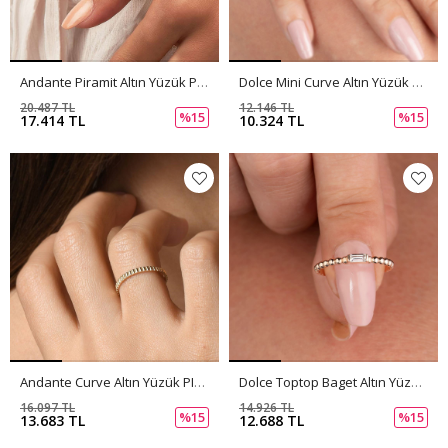
Andante Piramit Altın Yüzük PI0225
Dolce Mini Curve Altın Yüzük PI0224
20.487 TL
12.146 TL
%15
%15
17.414 TL
10.324 TL
Andante Curve Altın Yüzük PI0223
Dolce Toptop Baget Altın Yüzük PI0222
16.097 TL
14.926 TL
%15
%15
13.683 TL
12.688 TL