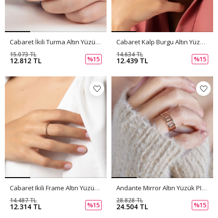
Cabaret İkili Turma Altın Yüzük PI0219
Cabaret Kalp Burgu Altın Yüzük PI0218
15.073 TL
14.634 TL
%15
%15
12.812 TL
12.439 TL
Cabaret Ikili Frame Altın Yüzük PI0217
Andante Mirror Altın Yüzük PI0216
14.487 TL
28.828 TL
%15
%15
12.314 TL
24.504 TL