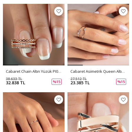
Cabaret Chain Altın Yüzük PI0209
Cabaret Asimetrik Queen Altın Yüzük PI0208
38.633 TL
27.512 TL
%15
%15
32.838 TL
23.385 TL