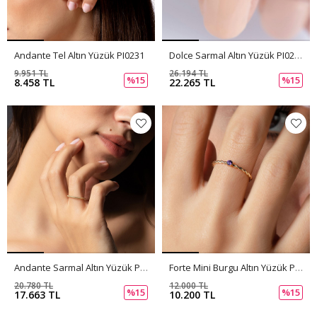
Andante Tel Altın Yüzük PI0231
Dolce Sarmal Altın Yüzük PI0230
9.951 TL
26.194 TL
%15
%15
8.458 TL
22.265 TL
Andante Sarmal Altın Yüzük PI0229
Forte Mini Burgu Altın Yüzük PI0228
20.780 TL
12.000 TL
%15
%15
17.663 TL
10.200 TL