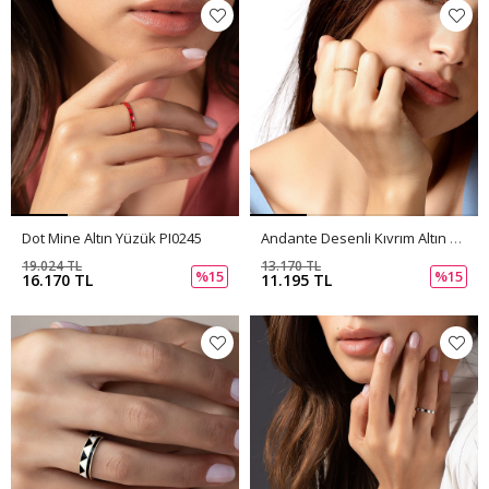
Dot Mine Altın Yüzük PI0245
Andante Desenli Kıvrım Altın Yüzük PI0244
19.024 TL
13.170 TL
%15
%15
16.170 TL
11.195 TL