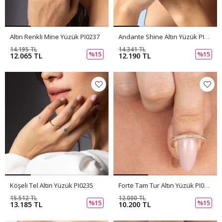
Altın Renkli Mine Yüzük PI0237
Andante Shine Altın Yüzük PI0236
14.195 TL
14.341 TL
%15
%15
12.065 TL
12.190 TL
Köşeli Tel Altın Yüzük PI0235
Forte Tam Tur Altın Yüzük PI0234
15.512 TL
12.000 TL
%15
%15
13.185 TL
10.200 TL