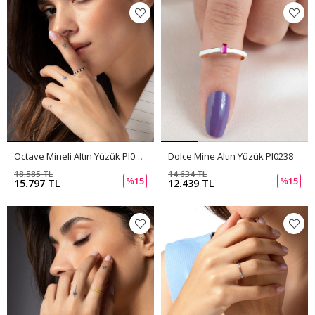
Octave Mineli Altın Yüzük PI0239
Dolce Mine Altın Yüzük PI0238
18.585 TL
14.634 TL
%15
%15
15.797 TL
12.439 TL