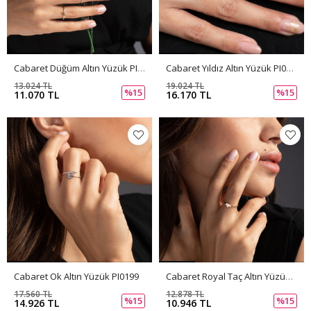
Cabaret Düğüm Altın Yüzük PI0201
Cabaret Yıldız Altın Yüzük PI0200
13.024 TL
19.024 TL
%15
%15
11.070 TL
16.170 TL
Cabaret Ok Altın Yüzük PI0199
Cabaret Royal Taç Altın Yüzük PI0198
17.560 TL
12.878 TL
%15
%15
14.926 TL
10.946 TL