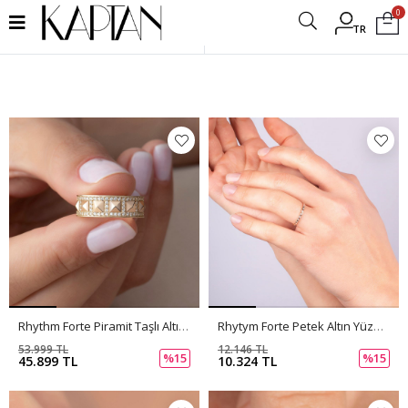
0
TR
Filtrele
Rhythm Forte Piramit Taşlı Altın Yüzük PI0259
Rhytym Forte Petek Altın Yüzük PI0258
53.999 TL
12.146 TL
%15
%15
45.899 TL
10.324 TL