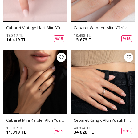
Cabaret Vintage Harf Altın Yüzük PI0213
Cabaret Wooden Altın Yüzük PI0212
19.317 TL
18.438 TL
%15
%15
16.419 TL
15.673 TL
Cabaret Mini Kalpler Altın Yüzük PI0211
Cebaret Karışık Altın Yüzük PI0210
13.317 TL
40.974 TL
%15
%15
11.319 TL
34.828 TL