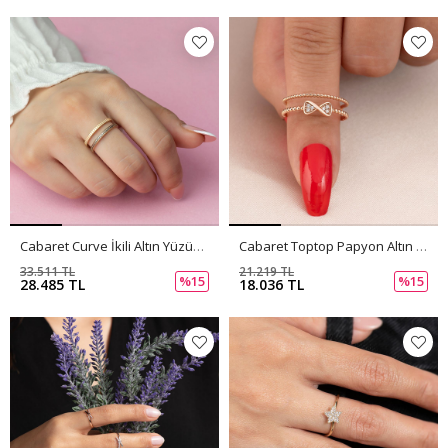
Cabaret Curve İkili Altın Yüzük PI0203
Cabaret Toptop Papyon Altın Yüzük PI0202
33.511 TL
21.219 TL
%15
%15
28.485 TL
18.036 TL