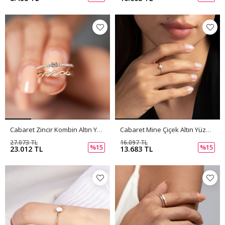
Cabaret Zincir Kombin Altın Yüzük PI0185
Cabaret Mine Çiçek Altın Yüzük PI0184
27.073 TL
16.097 TL
%15
%15
23.012 TL
13.683 TL