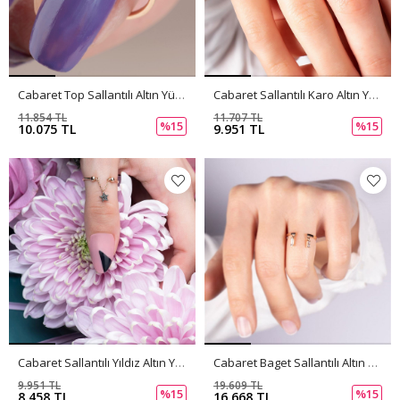
Cabaret Top Sallantılı Altın Yüzük PI0189
Cabaret Sallantılı Karo Altın Yüzük PI0188
11.854 TL
11.707 TL
%15
%15
10.075 TL
9.951 TL
Cabaret Sallantılı Yıldız Altın Yüzük PI0187
Cabaret Baget Sallantılı Altın Yüzük PI0186
9.951 TL
19.609 TL
%15
%15
8.458 TL
16.668 TL