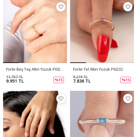
Forte Beş Taş Altın Yüzük PI0233
Forte Tel Altın Yüzük PI0232
11.707 TL
9.219 TL
%15
%15
9.951 TL
7.836 TL