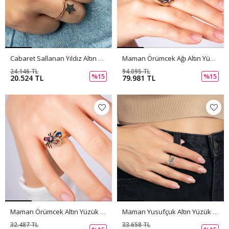
Cabaret Sallanan Yıldız Altın Yüzük PI0177
Maman Örümcek Ağı Altın Yüzük PI0176
24.146 TL
94.095 TL
%15
%15
20.524 TL
79.981 TL
Maman Örümcek Altın Yüzük PI0175
Maman Yusufçuk Altın Yüzük PI0174
32.487 TL
33.658 TL