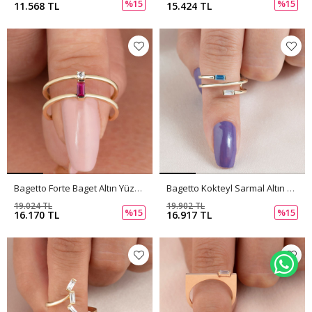
%15
%15
11.568 TL
15.424 TL
Bagetto Forte Baget Altın Yüzük PI0167
Bagetto Kokteyl Sarmal Altın Yüzük PI0166
19.024 TL
19.902 TL
%15
%15
16.170 TL
16.917 TL
WH