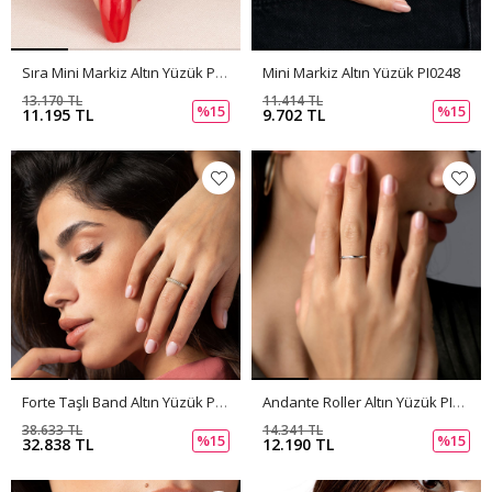
Sıra Mini Markiz Altın Yüzük PI0249
Mini Markiz Altın Yüzük PI0248
13.170 TL
11.414 TL
%15
%15
11.195 TL
9.702 TL
Forte Taşlı Band Altın Yüzük PI0247
Andante Roller Altın Yüzük PI0246
38.633 TL
14.341 TL
%15
%15
32.838 TL
12.190 TL