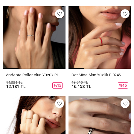
Andante Roller Altın Yüzük PI0246
Dot Mine Altın Yüzük PI0245
14.331 TL
19.010 TL
%15
%15
12.181 TL
16.158 TL