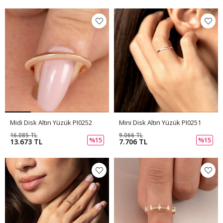
Midi Disk Altın Yüzük PI0252
Mini Disk Altın Yüzük PI0251
16.085 TL
9.066 TL
%15
%15
13.673 TL
7.706 TL