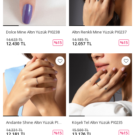
Dolce Mine Altın Yüzük PI0238
Altın Renkli Mine Yüzük PI0237
14.623 TL
14.185 TL
%15
%15
12.430 TL
12.057 TL
Andante Shine Altın Yüzük PI0236
Köşeli Tel Altın Yüzük PI0235
14.331 TL
15.500 TL
%15
%15
12.181 TL
13.176 TL