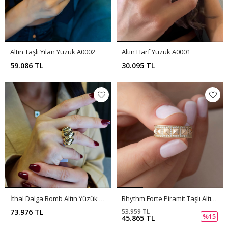
Altın Taşlı Yılan Yüzük A0002
Altın Harf Yüzük A0001
59.086 TL
30.095 TL
İthal Dalga Bomb Altın Yüzük A0017
Rhythm Forte Piramit Taşlı Altın Yüzük PI0259
73.976 TL
53.959 TL
%15
45.865 TL