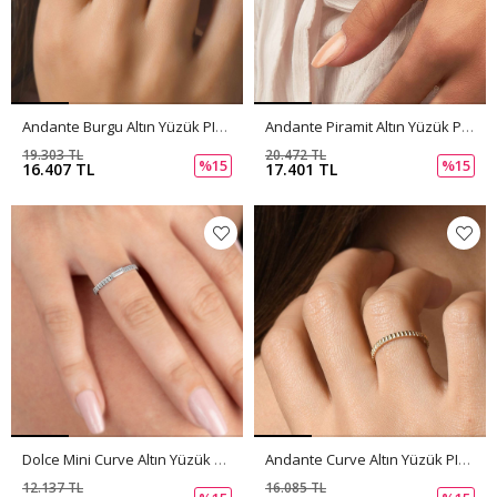
Andante Burgu Altın Yüzük PI0226
Andante Piramit Altın Yüzük PI0225
19.303 TL
20.472 TL
%15
%15
16.407 TL
17.401 TL
Dolce Mini Curve Altın Yüzük PI0224
Andante Curve Altın Yüzük PI0223
12.137 TL
16.085 TL