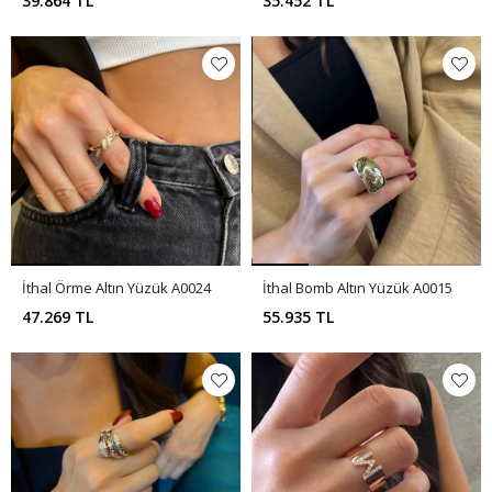
39.864 TL
35.452 TL
İthal Örme Altın Yüzük A0024
İthal Bomb Altın Yüzük A0015
47.269 TL
55.935 TL