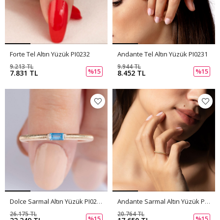
Forte Tel Altın Yüzük PI0232
Andante Tel Altın Yüzük PI0231
9.213 TL
9.944 TL
%15
%15
7.831 TL
8.452 TL
Dolce Sarmal Altın Yüzük PI0230
Andante Sarmal Altın Yüzük PI0229
26.175 TL
20.764 TL
%15
%15