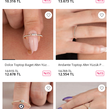
%15
%15
10.316 TL
13.673 TL
Dolce Toptop Baget Altın Yüzük PI0222
Andante Toptop Altın Yüzük PI0221
14.915 TL
14.769 TL
%15
%15
12.678 TL
12.554 TL