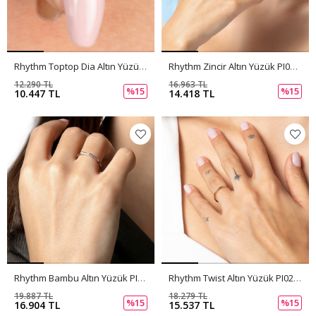
Rhythm Toptop Dia Altın Yüzük PI0256
Rhythm Zincir Altın Yüzük PI0255
12.290 TL
16.963 TL
%15
%15
10.447 TL
14.418 TL
Rhythm Bambu Altın Yüzük PI0254
Rhythm Twist Altın Yüzük PI0253
19.887 TL
18.279 TL
%15
%15
16.904 TL
15.537 TL