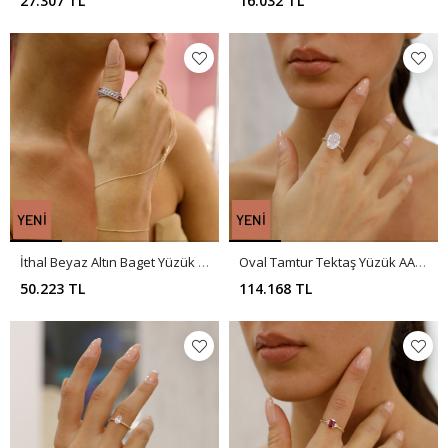
27.307 TL
16.032 TL
İthal Beyaz Altın Baget Yüzük AA0035
Oval Tamtur Tektaş Yüzük AA0034
50.223 TL
114.168 TL