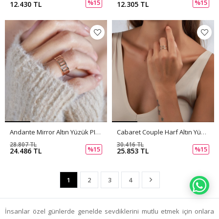
%15
%15
12.430 TL
12.305 TL
Andante Mirror Altın Yüzük PI0216
Cabaret Couple Harf Altın Yüzük PI0215
28.807 TL
30.416 TL
%15
%15
24.486 TL
25.853 TL
1
2
3
4
WH
İnsanlar özel günlerde genelde sevdiklerini mutlu etmek için onlara