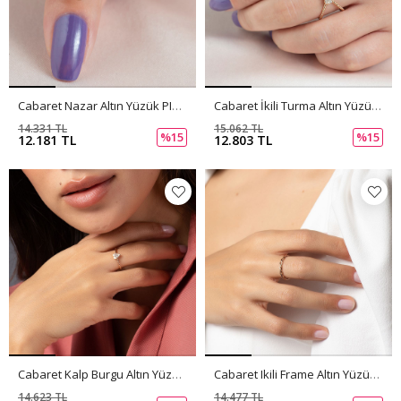
Cabaret Nazar Altın Yüzük PI0220
Cabaret İkili Turma Altın Yüzük PI0219
14.331 TL
15.062 TL
%15
%15
12.181 TL
12.803 TL
Cabaret Kalp Burgu Altın Yüzük PI0218
Cabaret Ikili Frame Altın Yüzük PI0217
14.623 TL
14.477 TL