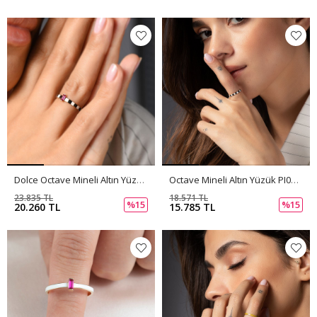
Dolce Octave Mineli Altın Yüzük PI0240
Octave Mineli Altın Yüzük PI0239
23.835 TL
18.571 TL
%15
%15
20.260 TL
15.785 TL