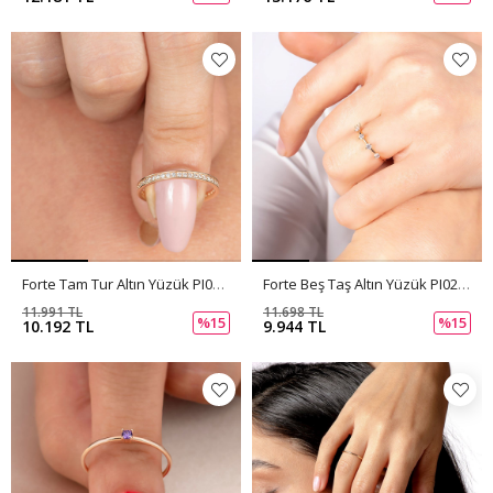
Forte Tam Tur Altın Yüzük PI0234
Forte Beş Taş Altın Yüzük PI0233
11.991 TL
11.698 TL
%15
%15
10.192 TL
9.944 TL