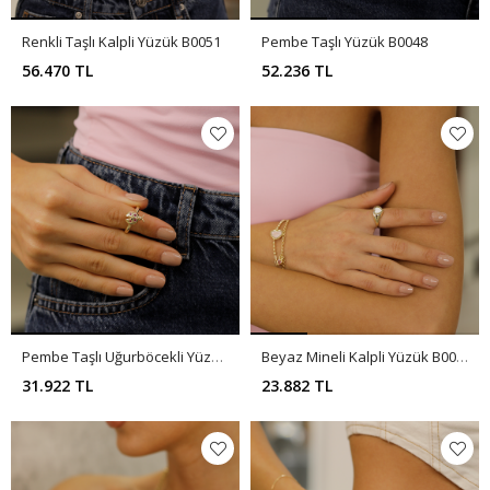
Renkli Taşlı Kalpli Yüzük B0051
Pembe Taşlı Yüzük B0048
56.470 TL
52.236 TL
Pembe Taşlı Uğurböcekli Yüzük B0047
Beyaz Mineli Kalpli Yüzük B0045
31.922 TL
23.882 TL