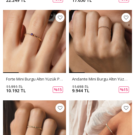
22.249 TL
17.650 TL
Forte Mini Burgu Altın Yüzük PI0228
Andante Mini Burgu Altın Yüzük PI0227
11.991 TL
11.698 TL
%15
%15
10.192 TL
9.944 TL