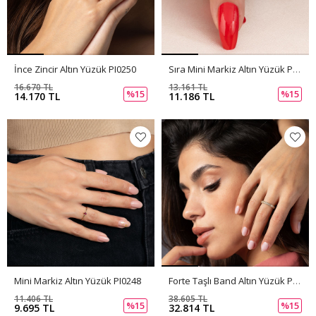
İnce Zincir Altın Yüzük PI0250
Sıra Mini Markiz Altın Yüzük PI0249
16.670 TL
13.161 TL
%15
%15
14.170 TL
11.186 TL
Mini Markiz Altın Yüzük PI0248
Forte Taşlı Band Altın Yüzük PI0247
11.406 TL
38.605 TL
%15
%15
9.695 TL
32.814 TL