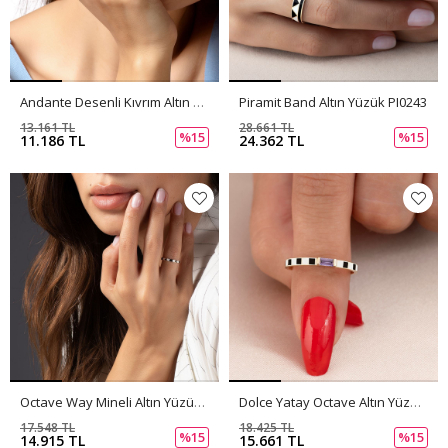
Andante Desenli Kıvrım Altın Yüzük PI0244
Piramit Band Altın Yüzük PI0243
13.161 TL
28.661 TL
%15
%15
11.186 TL
24.362 TL
Octave Way Mineli Altın Yüzük PI0242
Dolce Yatay Octave Altın Yüzük PI0241
17.548 TL
18.425 TL
%15
%15
14.915 TL
15.661 TL