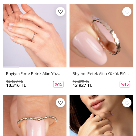
Rhytym Forte Petek Altın Yüzük PI0258
Rhythm Petek Altın Yüzük PI0257
12.137 TL
15.208 TL
%15
%15
10.316 TL
12.927 TL