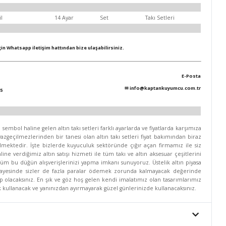
il
14 Ayar
Set
Takı Setleri
için Whatsapp iletişim hattından bize ulaşabilirsiniz.
E-Posta
✉
info@kaptankuyumcu.com.tr
5
mbol haline gelen altın takı setleri farklı ayarlarda ve fiyatlarda karşımıza
zgeçilmezlerinden bir tanesi olan altın takı setleri fiyat bakımından biraz
lmektedir. İşte bizlerde kuyuculuk sektöründe çığır açan firmamız ile siz
line verdiğimiz altın satışı hizmeti ile tüm takı ve altın aksesuar çeşitlerini
 tüm bu düğün alışverişlerinizi yapma imkanı sunuyoruz. Üstelik altın piyasa
 sayesinde sizler de fazla paralar ödemek zorunda kalmayacak değerinde
hip olacaksınız. En şık ve göz hoş gelen kendi imalatımız olan tasarımlarımız
rek kullanacak ve yanınızdan ayırmayarak güzel günlerinizde kullanacaksınız.