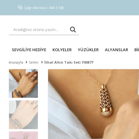
Çağrı Merkezi: 444 3 558
SEVGİLİYE HEDİYE
KOLYELER
YÜZÜKLER
ALYANSLAR
Bİ
Anasayfa
Setler
İthal Altın Takı Seti Y00877