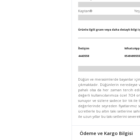
Kaptan®
Yeş
Ürünle ilgili gram veya daha detaylı bilgi 
İletişim
WhatsApp
4443558
0549490555
Düğün ve merasimlerde bayanlar için se
çıkmaktadır. Düğünlerin neredeyse va
pahalı olsa da her zaman tercih edi
değerli kullanıcılarımıza özel 7/24 on
sunuyor ve sizlere sadece bir tık ile
değerlerinde seyreden fiyatlarımız
ücretlerle bu altın takı setlerine sa
ile uzun yıllar bu takı setlerini seve
Ödeme ve Kargo Bilgisi