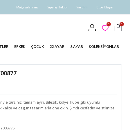
Mağazalarımız
Sipariş Takibi
Yardım
Bize Ulaşın
0
0
TLER
ERKEK
ÇOCUK
22 AYAR
8 AYAR
KOLEKSİYONLAR
 Y00877
yle tarzınızı tamamlayın. Bilezik, kolye, küpe gibi uyumlu
k kalite ve özgün tasarımlarla öne çıkın. Şimdi keşfedin ve stilinize
Y00877S