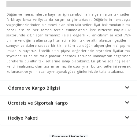
Düğün ve merasimlerde bayanlar için sembol haline gelen altın takı setleri
farklı ayarlarda ve fiyatlarda karşımıza çıkmaktadır. Düğünlerin neredeyse
vazgeçilmezlerinden bir tanesi olan altın takı setleri fiyat bakımından biraz
pahalı olsa da her zaman tercih edilmektedir. İşte bizlerde kuyuculuk
sektöründe çığır açan firmamız ile siz değerli kullanıcılarımıza özel 7/24
online verdiğimiz altın satışı hizmeti ile tüm takı ve altın aksesuar çeşitlerini
sunuyor ve sizlere sadece bir tık ile tüm bu düğün alışverişlerinizi yapma
imkanı sunuyoruz. Üstelik altın piyasa değerlerinde seyreden fiyatlarımız
sayesinde sizler de fazla paralar ödemek zorunda kalmayacak değerinde
ücretlerle bu altın takı setlerine sahip olacaksınız. En şık ve göz hoş gelen
kendi imalatımız olan tasarımlarımız ile uzun yıllar bu takı setlerini severek
kullanacak ve yanınızdan ayırmayarak güzel günlerinizde kullanacaksınız.
Ödeme ve Kargo Bilgisi
Ücretsiz ve Sigortalı Kargo
Hediye Paketi
Benzer Ürünler