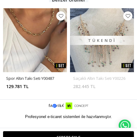
TÜKENDI
Spor Altın Takı Seti Y00487
Saçaklı Altın Takı Seti Y00226
129.781 TL
282.445 TL
Profesyonel e-ticaret sistemleri ile hazırlanmıştır.
WH