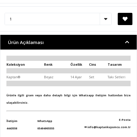
Ürün Açıklaması
Koleksiyon
Renk
Özellik
Cins
Tasarım
Kaptan®
Beyaz
14 Ayar
Set
Takı Setleri
Ürünle ilgili gram veya daha detaylı bilgi için Whatsapp iletişim hattından bize
ulaşabilirsiniz.
E-Posta
İletişim
WhatsApp
✉
info@kaptankuyumcu.com.tr
4443558
05494905555