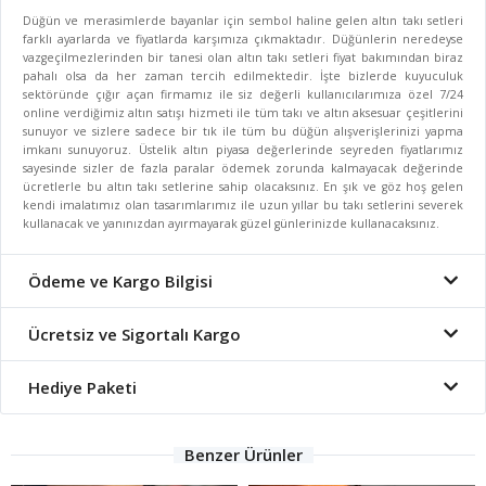
Düğün ve merasimlerde bayanlar için sembol haline gelen altın takı setleri
farklı ayarlarda ve fiyatlarda karşımıza çıkmaktadır. Düğünlerin neredeyse
vazgeçilmezlerinden bir tanesi olan altın takı setleri fiyat bakımından biraz
pahalı olsa da her zaman tercih edilmektedir. İşte bizlerde kuyuculuk
sektöründe çığır açan firmamız ile siz değerli kullanıcılarımıza özel 7/24
online verdiğimiz altın satışı hizmeti ile tüm takı ve altın aksesuar çeşitlerini
sunuyor ve sizlere sadece bir tık ile tüm bu düğün alışverişlerinizi yapma
imkanı sunuyoruz. Üstelik altın piyasa değerlerinde seyreden fiyatlarımız
sayesinde sizler de fazla paralar ödemek zorunda kalmayacak değerinde
ücretlerle bu altın takı setlerine sahip olacaksınız. En şık ve göz hoş gelen
kendi imalatımız olan tasarımlarımız ile uzun yıllar bu takı setlerini severek
kullanacak ve yanınızdan ayırmayarak güzel günlerinizde kullanacaksınız.
Ödeme ve Kargo Bilgisi
Ücretsiz ve Sigortalı Kargo
Hediye Paketi
Benzer Ürünler