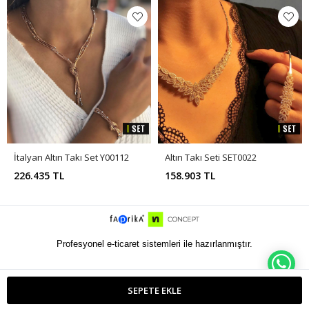
İtalyan Altın Takı Set Y00112
Altın Takı Seti SET0022
226.435 TL
158.903 TL
Profesyonel e-ticaret sistemleri ile hazırlanmıştır.
WH
SEPETE EKLE
ETBIS