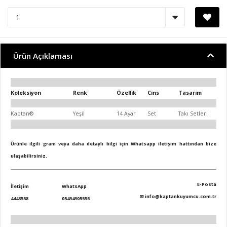
Ürün Açıklaması
Koleksiyon
Renk
Özellik
Cins
Tasarım
Kaptan®
Yeşil
14 Ayar
Set
Takı Setleri
Ürünle ilgili gram veya daha detaylı bilgi için Whatsapp iletişim hattından bize
ulaşabilirsiniz.
E-Posta
İletişim
WhatsApp
✉
info@kaptankuyumcu.com.tr
4443558
05494905555