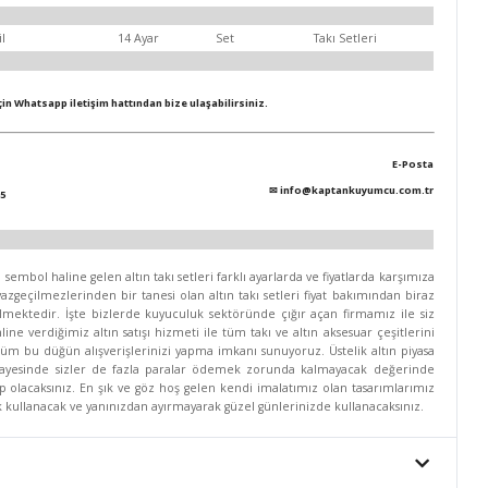
il
14 Ayar
Set
Takı Setleri
için Whatsapp iletişim hattından bize ulaşabilirsiniz.
E-Posta
✉
info@kaptankuyumcu.com.tr
5
mbol haline gelen altın takı setleri farklı ayarlarda ve fiyatlarda karşımıza
zgeçilmezlerinden bir tanesi olan altın takı setleri fiyat bakımından biraz
lmektedir. İşte bizlerde kuyuculuk sektöründe çığır açan firmamız ile siz
line verdiğimiz altın satışı hizmeti ile tüm takı ve altın aksesuar çeşitlerini
 tüm bu düğün alışverişlerinizi yapma imkanı sunuyoruz. Üstelik altın piyasa
 sayesinde sizler de fazla paralar ödemek zorunda kalmayacak değerinde
hip olacaksınız. En şık ve göz hoş gelen kendi imalatımız olan tasarımlarımız
rek kullanacak ve yanınızdan ayırmayarak güzel günlerinizde kullanacaksınız.