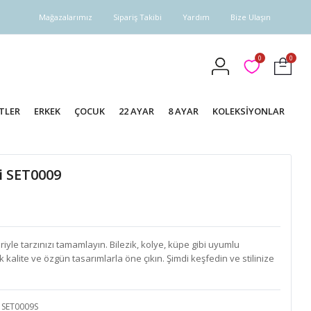
Mağazalarımız
Sipariş Takibi
Yardım
Bize Ulaşın
0
0
TLER
ERKEK
ÇOCUK
22 AYAR
8 AYAR
KOLEKSİYONLAR
i SET0009
yle tarzınızı tamamlayın. Bilezik, kolye, küpe gibi uyumlu
k kalite ve özgün tasarımlarla öne çıkın. Şimdi keşfedin ve stilinize
SET0009S