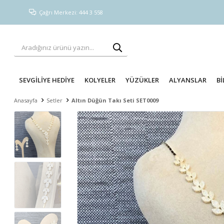
Çağrı Merkezi: 444 3 558
SEVGİLİYE HEDİYE
KOLYELER
YÜZÜKLER
ALYANSLAR
Bİ
Anasayfa
Setler
Altın Düğün Takı Seti SET0009