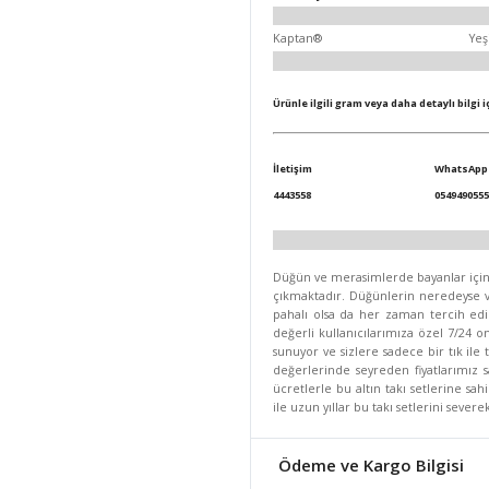
Kaptan®
Yeş
Ürünle ilgili gram veya daha detaylı bilgi 
İletişim
WhatsApp
4443558
0549490555
Düğün ve merasimlerde bayanlar için se
çıkmaktadır. Düğünlerin neredeyse va
pahalı olsa da her zaman tercih edi
değerli kullanıcılarımıza özel 7/24 on
sunuyor ve sizlere sadece bir tık ile
değerlerinde seyreden fiyatlarımız
ücretlerle bu altın takı setlerine sa
ile uzun yıllar bu takı setlerini seve
Ödeme ve Kargo Bilgisi