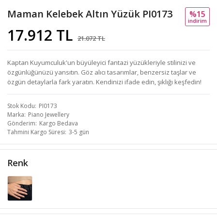
Maman Kelebek Altın Yüzük PI0173
%15
i̇ndi̇ri̇m
17.912 TL
21.072 TL
Kaptan Kuyumculuk'un büyüleyici fantazi yüzükleriyle stilinizi ve
özgünlüğünüzü yansıtın. Göz alıcı tasarımlar, benzersiz taşlar ve
özgün detaylarla fark yaratın. Kendinizi ifade edin, şıklığı keşfedin!
Stok Kodu
PI0173
Marka
Piano Jewellery
Gönderim
Kargo Bedava
Tahmini Kargo Süresi
3-5 gün
Renk