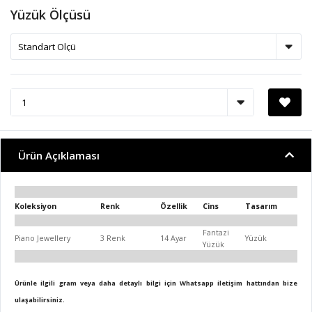
Yüzük Ölçüsü
Ürün Açıklaması
Koleksiyon
Renk
Özellik
Cins
Tasarım
Fantazi
Piano Jewellery
3 Renk
14 Ayar
Yüzük
Yüzük
Ürünle ilgili gram veya daha detaylı bilgi için Whatsapp iletişim hattından bize
ulaşabilirsiniz.