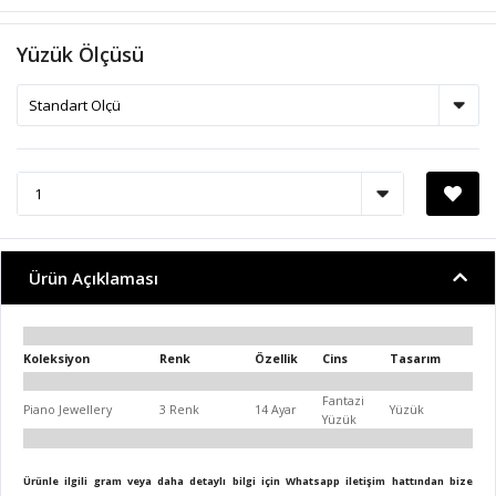
Yüzük Ölçüsü
Ürün Açıklaması
Koleksiyon
Renk
Özellik
Cins
Tasarım
Fantazi
Piano Jewellery
3 Renk
14 Ayar
Yüzük
Yüzük
Ürünle ilgili gram veya daha detaylı bilgi için Whatsapp iletişim hattından bize