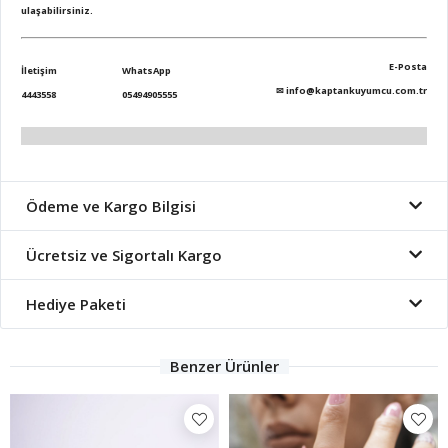
ulaşabilirsiniz.
E-Posta
İletişim
WhatsApp
✉
info@kaptankuyumcu.com.tr
4443558
05494905555
Ödeme ve Kargo Bilgisi
Ücretsiz ve Sigortalı Kargo
Hediye Paketi
Benzer Ürünler