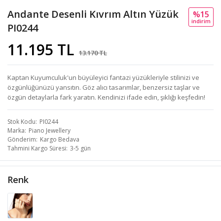
Andante Desenli Kıvrım Altın Yüzük
%15
i̇ndi̇ri̇m
PI0244
11.195 TL
13.170 TL
Kaptan Kuyumculuk'un büyüleyici fantazi yüzükleriyle stilinizi ve
özgünlüğünüzü yansıtın. Göz alıcı tasarımlar, benzersiz taşlar ve
özgün detaylarla fark yaratın. Kendinizi ifade edin, şıklığı keşfedin!
Stok Kodu
PI0244
Marka
Piano Jewellery
Gönderim
Kargo Bedava
Tahmini Kargo Süresi
3-5 gün
Renk