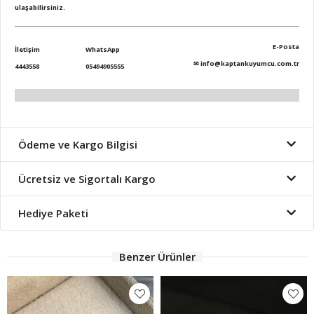
ulaşabilirsiniz.
E-Posta
İletişim
WhatsApp
✉
info@kaptankuyumcu.com.tr
4443558
05494905555
Ödeme ve Kargo Bilgisi
Ücretsiz ve Sigortalı Kargo
Hediye Paketi
Benzer Ürünler