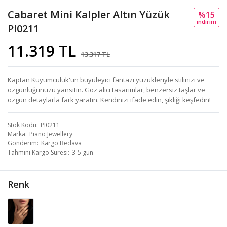
Cabaret Mini Kalpler Altın Yüzük
%15
i̇ndi̇ri̇m
PI0211
11.319 TL
13.317 TL
Kaptan Kuyumculuk'un büyüleyici fantazi yüzükleriyle stilinizi ve
özgünlüğünüzü yansıtın. Göz alıcı tasarımlar, benzersiz taşlar ve
özgün detaylarla fark yaratın. Kendinizi ifade edin, şıklığı keşfedin!
Stok Kodu
PI0211
Marka
Piano Jewellery
Gönderim
Kargo Bedava
Tahmini Kargo Süresi
3-5 gün
Renk