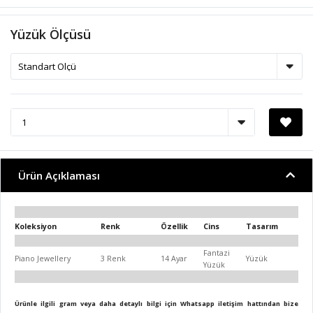
Yüzük Ölçüsü
Ürün Açıklaması
Koleksiyon
Renk
Özellik
Cins
Tasarım
Fantazi
Piano Jewellery
3 Renk
14 Ayar
Yüzük
Yüzük
Ürünle ilgili gram veya daha detaylı bilgi için Whatsapp iletişim hattından bize