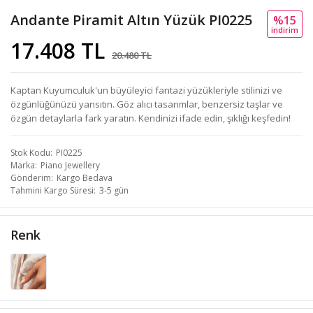
Andante Piramit Altın Yüzük PI0225
%15
i̇ndi̇ri̇m
17.408 TL
20.480 TL
Kaptan Kuyumculuk'un büyüleyici fantazi yüzükleriyle stilinizi ve
özgünlüğünüzü yansıtın. Göz alıcı tasarımlar, benzersiz taşlar ve
özgün detaylarla fark yaratın. Kendinizi ifade edin, şıklığı keşfedin!
Stok Kodu
PI0225
Marka
Piano Jewellery
Gönderim
Kargo Bedava
Tahmini Kargo Süresi
3-5 gün
Renk