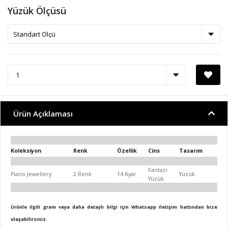
Yüzük Ölçüsü
Ürün Açıklaması
Koleksiyon
Renk
Özellik
Cins
Tasarım
Fantazi
Piano Jewellery
2 Renk
14 Ayar
Yüzük
Yüzük
Ürünle ilgili gram veya daha detaylı bilgi için Whatsapp iletişim hattından bize
ulaşabilirsiniz.