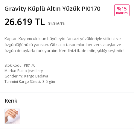
Gravity Küplü Altın Yüzük PI0170
%15
i̇ndi̇ri̇m
26.619 TL
31.316 TL
Kaptan Kuyumculuk'un büyüleyici fantazi yüzükleriyle stilinizi ve
özgünlüğünüzü yansıtın. Göz alıcı tasarımlar, benzersiz taşlar ve
özgün detaylarla fark yaratın. Kendinizi ifade edin, şıklığı keşfedin!
Stok Kodu
PI0170
Marka
Piano Jewellery
Gönderim
Kargo Bedava
Tahmini Kargo Süresi
3-5 gün
Renk