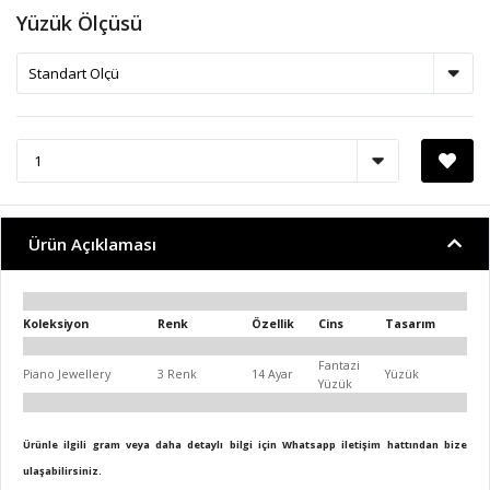
Yüzük Ölçüsü
Ürün Açıklaması
Koleksiyon
Renk
Özellik
Cins
Tasarım
Fantazi
Piano Jewellery
3 Renk
14 Ayar
Yüzük
Yüzük
Ürünle ilgili gram veya daha detaylı bilgi için Whatsapp iletişim hattından bize
ulaşabilirsiniz.