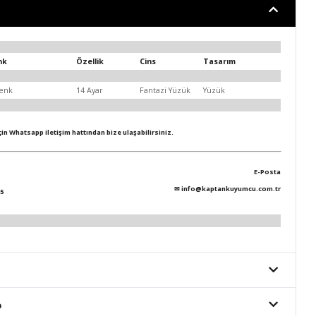
nk
Özellik
Cins
Tasarım
enk
14 Ayar
Fantazi Yüzük
Yüzük
için Whatsapp iletişim hattından bize ulaşabilirsiniz.
E-Posta
✉
info@kaptankuyumcu.com.tr
5
o