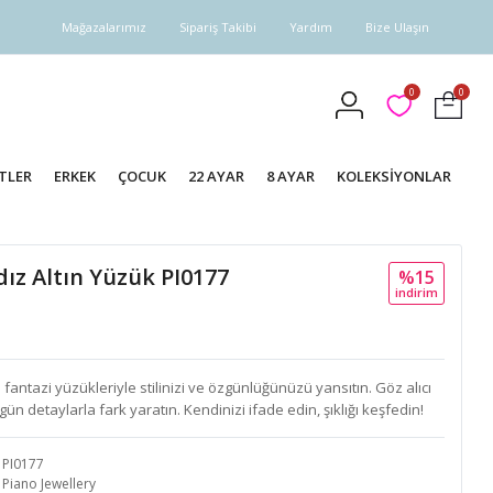
Mağazalarımız
Sipariş Takibi
Yardım
Bize Ulaşın
0
0
TLER
ERKEK
ÇOCUK
22 AYAR
8 AYAR
KOLEKSİYONLAR
dız Altın Yüzük PI0177
%15
i̇ndi̇ri̇m
antazi yüzükleriyle stilinizi ve özgünlüğünüzü yansıtın. Göz alıcı
ün detaylarla fark yaratın. Kendinizi ifade edin, şıklığı keşfedin!
PI0177
Piano Jewellery