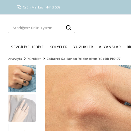
Çağrı Merkezi: 444 3 558
SEVGİLİYE HEDİYE
KOLYELER
YÜZÜKLER
ALYANSLAR
Bİ
Anasayfa
Yüzükler
Cabaret Sallanan Yıldız Altın Yüzük PI0177