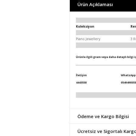
Ürün Açıklaması
Koleksiyon
Re
Piano Jewellery
3 R
Ürünle ilgili gram veya daha detaylı bilgi 
İletişim
WhatsApp
4443558
0549490555
Ödeme ve Kargo Bilgisi
Ücretsiz ve Sigortalı Karg