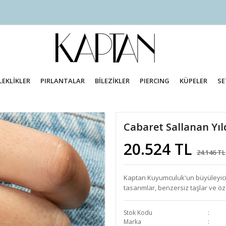
LEKLİKLER
PIRLANTALAR
BİLEZİKLER
PIERCING
KÜPELER
SE
Cabaret Sallanan Yıl
20.524 TL
24.146 TL
Kaptan Kuyumculuk'un büyüleyici f
tasarımlar, benzersiz taşlar ve özg
Stok Kodu
Marka