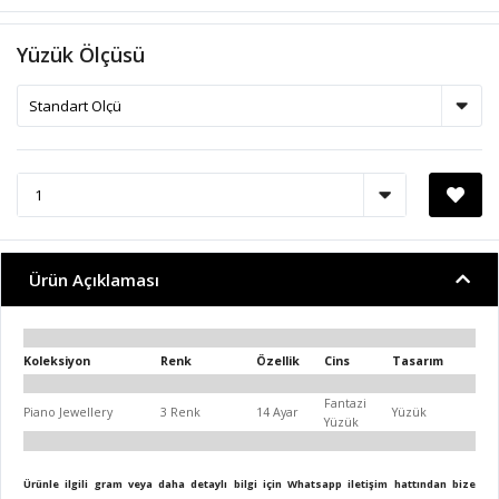
Yüzük Ölçüsü
Ürün Açıklaması
Koleksiyon
Renk
Özellik
Cins
Tasarım
Fantazi
Piano Jewellery
3 Renk
14 Ayar
Yüzük
Yüzük
Ürünle ilgili gram veya daha detaylı bilgi için Whatsapp iletişim hattından bize