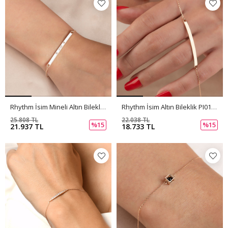
Rhythm İsim Mineli Altın Bileklik PI0148
Rhythm İsim Altın Bileklik PI0149
25.808 TL
22.038 TL
%15
%15
21.937 TL
18.733 TL