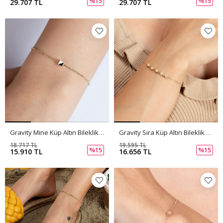
%15
%15
29.707 TL
29.707 TL
Gravity Mine Küp Altın Bileklik PI0068
Gravity Sıra Küp Altın Bileklik PI0067
18.717 TL
19.595 TL
%15
%15
15.910 TL
16.656 TL