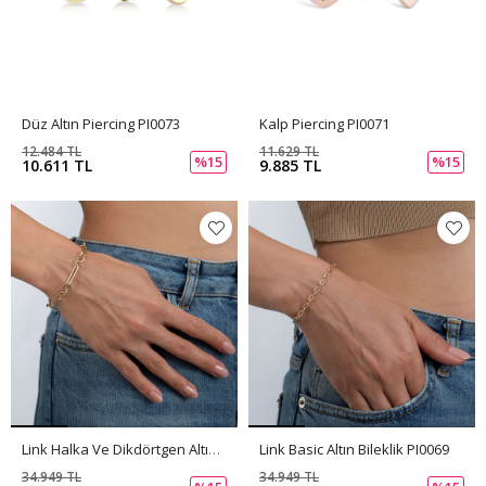
Düz Altın Piercing PI0073
Kalp Piercing PI0071
12.484 TL
11.629 TL
%15
%15
10.611 TL
9.885 TL
Link Halka Ve Dikdörtgen Altın Bileklik PI0070
Link Basic Altın Bileklik PI0069
34.949 TL
34.949 TL