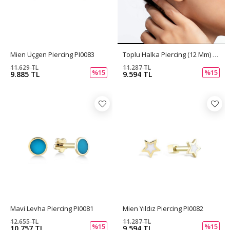
Mien Üçgen Piercing PI0083
Toplu Halka Piercing (12 Mm) PI0084
11.629 TL
11.287 TL
%15
%15
9.885 TL
9.594 TL
Mavi Levha Piercing PI0081
Mien Yıldız Piercing PI0082
12.655 TL
11.287 TL
%15
%15
10.757 TL
9.594 TL