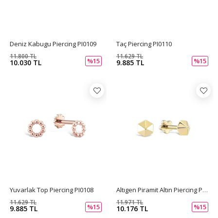
Deniz Kabugu Piercing PI0109
Taç Piercing PI0110
11.800 TL
11.629 TL
%15
%15
10.030 TL
9.885 TL
Yuvarlak Top Piercing PI0108
Altıgen Piramit Altın Piercing PI0106
11.629 TL
11.971 TL
%15
%15
9.885 TL
10.176 TL