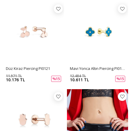
Düz Kiraz Piercing PI0121
Mavi Yonca Altın Piercing PI0122
11.971 TL
12.484 TL
%15
%15
10.176 TL
10.611 TL