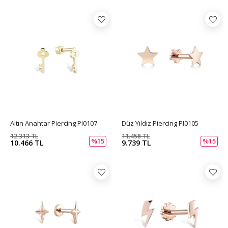
Altın Anahtar Piercing PI0107
Düz Yıldız Piercing PI0105
12.313 TL
11.458 TL
%15
%15
10.466 TL
9.739 TL