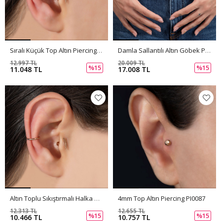
Sıralı Küçük Top Altın Piercing PI0089
Damla Sallantılı Altın Göbek Piercing PI0090
12.997 TL
20.009 TL
%15
%15
11.048 TL
17.008 TL
Altın Toplu Sıkıştırmalı Halka Piercing PI0088
4mm Top Altın Piercing PI0087
12.313 TL
12.655 TL
%15
%15
10.466 TL
10.757 TL