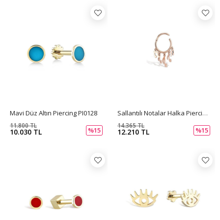
Mavi Düz Altın Piercing PI0128
Sallantılı Notalar Halka Piercing PI0129
11.800 TL
14.365 TL
%15
%15
10.030 TL
12.210 TL