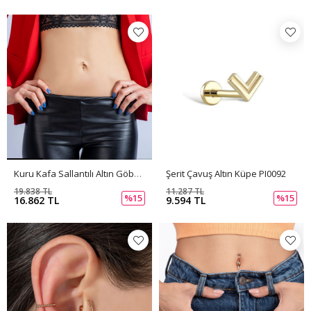
Kuru Kafa Sallantılı Altın Göbek Piercing PI0091
Şerit Çavuş Altın Küpe PI0092
19.838 TL
11.287 TL
%15
%15
16.862 TL
9.594 TL