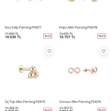
Düz Kalp Piercing PI0077
Krips Altın Piercing PI0078
11.800 TL
12.655 TL
%15
%15
10.030 TL
10.757 TL
Üç Top Altın Piercing PI0075
Sonsuz Altın Piercing PI0076
11.458 TL
11.287 TL
%15
%15