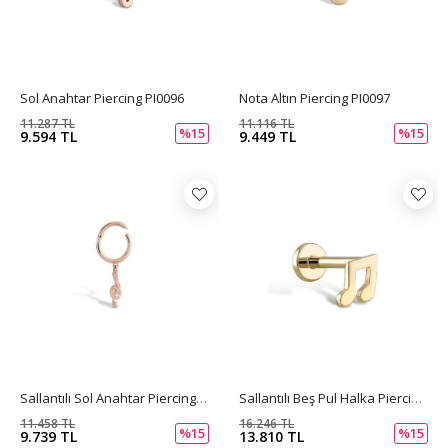
Sol Anahtar Piercing PI0096
Nota Altın Piercing PI0097
11.287 TL
11.116 TL
%15
%15
9.594 TL
9.449 TL
Sallantılı Sol Anahtar Piercing PI0094
Sallantılı Beş Pul Halka Piercing PI0093
11.458 TL
16.246 TL
%15
%15
9.739 TL
13.810 TL