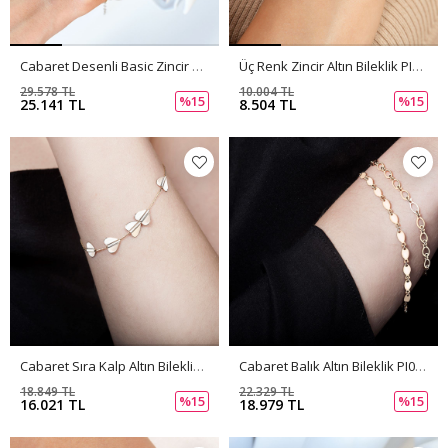
Cabaret Desenli Basic Zincir PI0141
Üç Renk Zincir Altın Bileklik PI0139
29.578 TL
10.004 TL
%15
%15
25.141 TL
8.504 TL
Cabaret Sıra Kalp Altın Bileklik PI0140
Cabaret Balık Altın Bileklik PI0138
18.849 TL
22.329 TL
%15
%15
16.021 TL
18.979 TL