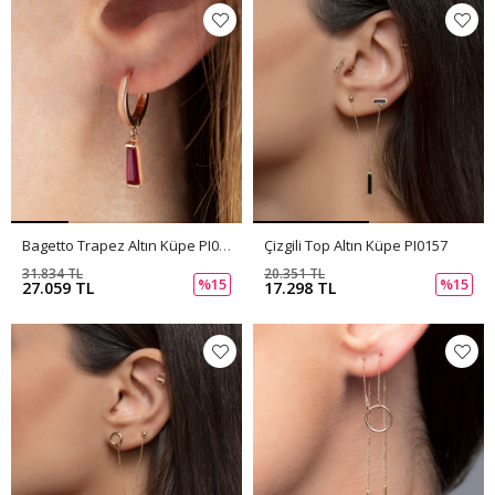
Bagetto Trapez Altın Küpe PI0156
Çizgili Top Altın Küpe PI0157
31.834 TL
20.351 TL
%15
%15
27.059 TL
17.298 TL