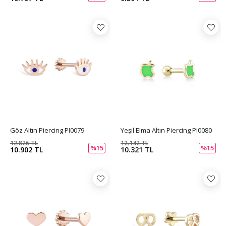
Göz Altın Piercing PI0079
Yeşil Elma Altın Piercing PI0080
12.826 TL
12.142 TL
%15
%15
10.902 TL
10.321 TL