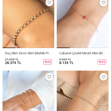
Doç Altın Zincir Altın Bileklik PI0143
Cabaret Çicekli Mineli Altın Bileklik PI0142
31.028 TL
9.569 TL
%15
%15
26.374 TL
8.134 TL