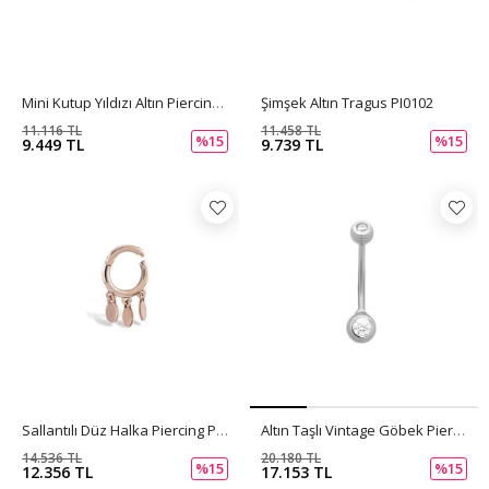
Mini Kutup Yıldızı Altın Piercing PI0103
Şimşek Altın Tragus PI0102
11.116 TL
11.458 TL
%15
%15
9.449 TL
9.739 TL
Sallantılı Düz Halka Piercing PI0100
Altın Taşlı Vintage Göbek Piercing PI0101
14.536 TL
20.180 TL
%15
%15
12.356 TL
17.153 TL