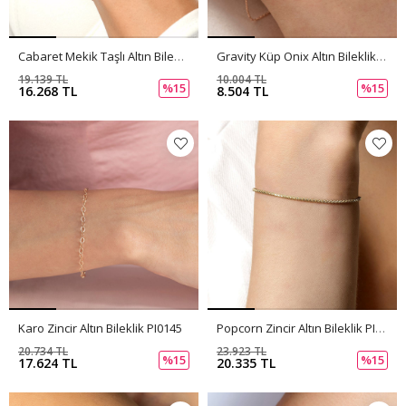
Cabaret Mekik Taşlı Altın Bileklik PI0146
Gravity Küp Onix Altın Bileklik PI0147
19.139 TL
10.004 TL
%15
%15
16.268 TL
8.504 TL
Karo Zincir Altın Bileklik PI0145
Popcorn Zincir Altın Bileklik PI0144
20.734 TL
23.923 TL
%15
%15
17.624 TL
20.335 TL