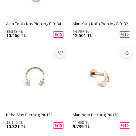
Altın Toplu Kaş Piercing PI0134
Altın Kuru Kafa Piercing PI0132
12.313 TL
14.707 TL
%15
%15
10.466 TL
12.501 TL
Reka Altın Piercing PI0133
Altın Nota Piercing PI0130
12.142 TL
11.458 TL
%15
%15
10.321 TL
9.739 TL