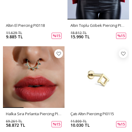
Altın El Piercing PI0118
Altın Toplu Göbek Piercing PI0120
11.629 TL
18.812 TL
%15
%15
9.885 TL
15.990 TL
Halka Sıra Pırlanta Piercing PI0113
Çatı Altın Piercimg PI0115
69.261 TL
11.800 TL
%15
%15
58.872 TL
10.030 TL