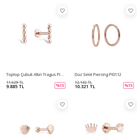
Toptop Çubuk Altın Tragus PI0111
Düz Simit Piercing PI0112
11.629 TL
12.142 TL
%15
%15
9.885 TL
10.321 TL