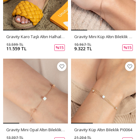
Gravity Karo Taşlı Altın Halhal PI0066
Gravity Mini Küp Altın Bileklik PI0065
13.599 TL
10.967 TL
%15
%15
11.559 TL
9.322 TL
Gravity Mini Opal Altın Bileklik PI0063
Gravity Küp Altın Bileklik PI0064
13.307 TL
21.204 TL