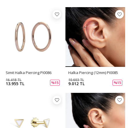
Simit Halka Piercing PI0086
Halka Piercing (12mm) PI0085
16.418 TL
10.603 TL
%15
%15
13.955 TL
9.012 TL