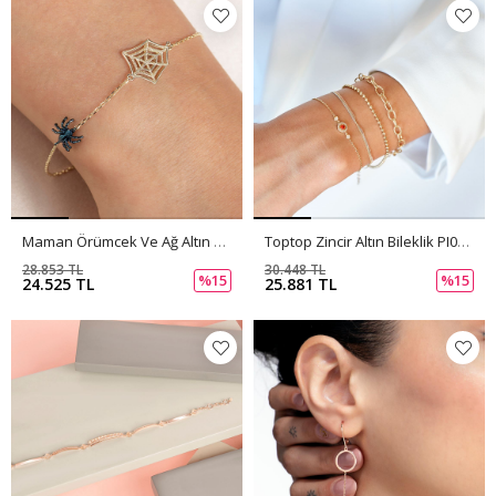
Maman Örümcek Ve Ağ Altın Bileklik PI0137
Toptop Zincir Altın Bileklik PI0136
28.853 TL
30.448 TL
%15
%15
24.525 TL
25.881 TL