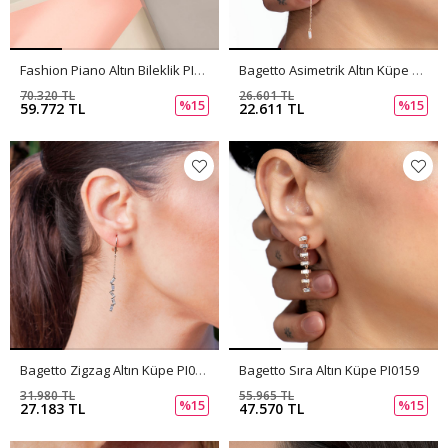
Fashion Piano Altın Bileklik PI0135
Bagetto Asimetrik Altın Küpe PI0160
70.320 TL
26.601 TL
%15
%15
59.772 TL
22.611 TL
Bagetto Zigzag Altın Küpe PI0158
Bagetto Sıra Altın Küpe PI0159
31.980 TL
55.965 TL
%15
%15
27.183 TL
47.570 TL