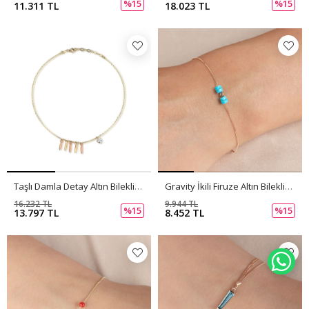
%15
%15
11.311 TL
18.023 TL
Taşlı Damla Detay Altın Bileklik PI0062
Gravity İkili Firuze Altın Bileklik PI0061
16.232 TL
9.944 TL
%15
%15
13.797 TL
8.452 TL
WH