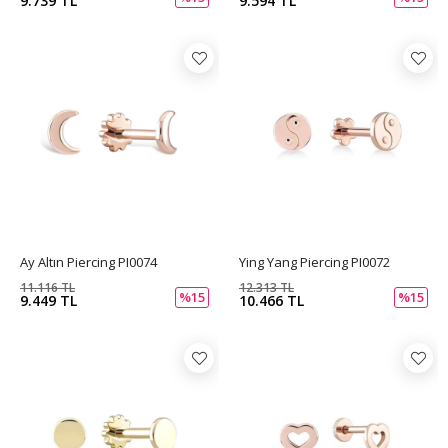
9.739 TL
9.594 TL
Ay Altın Piercing PI0074
Ying Yang Piercing PI0072
11.116 TL
12.313 TL
%15
%15
9.449 TL
10.466 TL