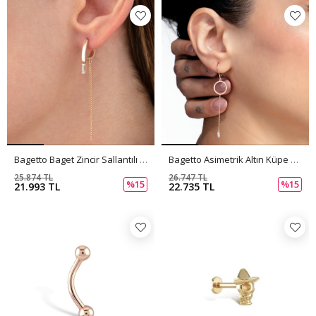
Bagetto Baget Zincir Sallantılı Altın Küpe PI0152
Bagetto Asimetrik Altın Küpe PI0150
25.874 TL
26.747 TL
%15
%15
21.993 TL
22.735 TL