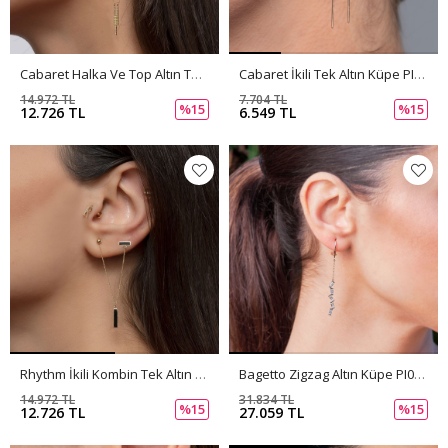
Cabaret Halka Ve Top Altın Tek Küpe PI0154
Cabaret İkili Tek Altın Küpe PI0155
14.972 TL
7.704 TL
%15
%15
12.726 TL
6.549 TL
Rhythm İkili Kombin Tek Altın Küpe PI0153
Bagetto Zigzag Altın Küpe PI0151
14.972 TL
31.834 TL
%15
%15
12.726 TL
27.059 TL