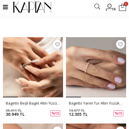
0
TR
Filtrele
Bagetto Beşli Baget Altın Yüzük PI0163
Bagetto Yarım Tur Altın Yüzük PI0162
36.411 TL
14.477 TL
%15
%15
30.949 TL
12.305 TL