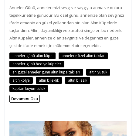
Anneler Günü, annelerimizi sevgi ve saygıyla anma ve onlara
teşekkür etme günüdür. Bu özel günü, annenize olan sevginizi
ifade etmenin en güzel yollarından biri olan Altın Küpelerle
taçlandırın. Altın, dayanıklılığı ve zarafeti simgeler, bu nedenle
Altın Küpeler, annenize olan sevginizi ve değerinizi en güzel
şekilde ifade etmek için mükemmel bir seçenektir.
anneler günü altın küpe
annelere özel altın takılar
anneler günü hediye küpeler
en güzel anneler günü altın küpe takıları
altın yüzük
altın kolye
altın bileklik
altın bilezik
kaptan kuyumculuk
Devamını Oku