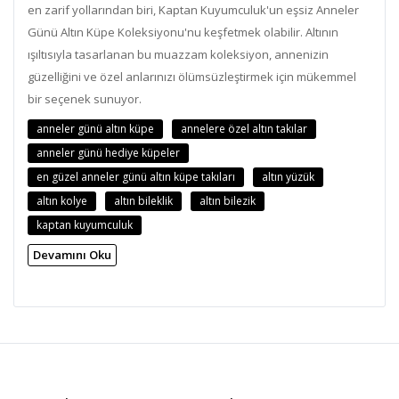
en zarif yollarından biri, Kaptan Kuyumculuk'un eşsiz Anneler
Günü Altın Küpe Koleksiyonu'nu keşfetmek olabilir. Altının
ışıltısıyla tasarlanan bu muazzam koleksiyon, annenizin
güzelliğini ve özel anlarınızı ölümsüzleştirmek için mükemmel
bir seçenek sunuyor.
anneler günü altın küpe
annelere özel altın takılar
anneler günü hediye küpeler
en güzel anneler günü altın küpe takıları
altın yüzük
altın kolye
altın bileklik
altın bilezik
kaptan kuyumculuk
Devamını Oku