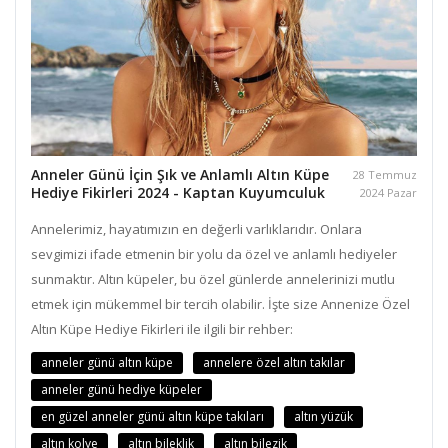
Anneler Günü İçin Şık ve Anlamlı Altın Küpe
28 Temmuz
Hediye Fikirleri 2024 - Kaptan Kuyumculuk
2024 Pazar
Annelerimiz, hayatımızın en değerli varlıklarıdır. Onlara
sevgimizi ifade etmenin bir yolu da özel ve anlamlı hediyeler
sunmaktır. Altın küpeler, bu özel günlerde annelerinizi mutlu
etmek için mükemmel bir tercih olabilir. İşte size Annenize Özel
Altın Küpe Hediye Fikirleri ile ilgili bir rehber:
anneler günü altın küpe
annelere özel altın takılar
anneler günü hediye küpeler
en güzel anneler günü altın küpe takıları
altın yüzük
altın kolye
altın bileklik
altın bilezik