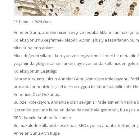
26 Temmuz 2024 Cuma
Anneler Günü, annelerimizin sevgi ve fedakarlıklarını anmak için öz
Koleksiyonu'nu keşfetmek olabilir. Altının ışıltısıyla tasarlanan 
Altın Küpelerin Anlamı:
Altın, değerini yıllardır koruyan ve sevgiyi temsil eden bir metaldi
yaşamında şıklığını tamamlarken, aynı zamanda kalbinizden gelen s
Koleksiyonun Çeşitliliği:
Kaptan Kuyumculuk'un Anneler Günü Altın Küpe Koleksiyonu, farklı t
arasında annenizin kişisel tarzına uygun bir küpe bulabilirsiniz. Her 
Annenize Özel Dokunuş:
Bu özel koleksiyon, annenize olan sevginizi ifade etmenin harika bi
içeren bir gravürle küpeleri daha da özel hale getirebilir, bu eşsiz an
SEO Uyumlu Anahtar Kelimeler:
Bu makalede kullanılabilecek bazı SEO uyumlu anahtar kelimeler şun
Anneler Günü Altın Küpe