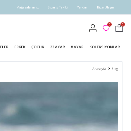
Mağazalarımız
Sipariş Takibi
Yardım
Bize Ulaşın
0
0
TLER
ERKEK
ÇOCUK
22 AYAR
8 AYAR
KOLEKSİYONLAR
Anasayfa
Blog