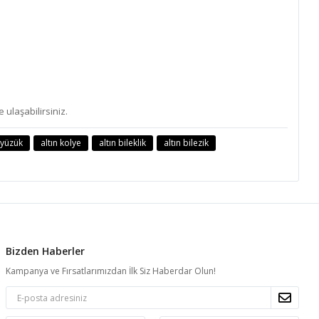
 ulaşabilirsiniz.
n yüzük
altın kolye
altın bileklik
altın bilezik
Bizden Haberler
Kampanya ve Fırsatlarımızdan İlk Siz Haberdar Olun!