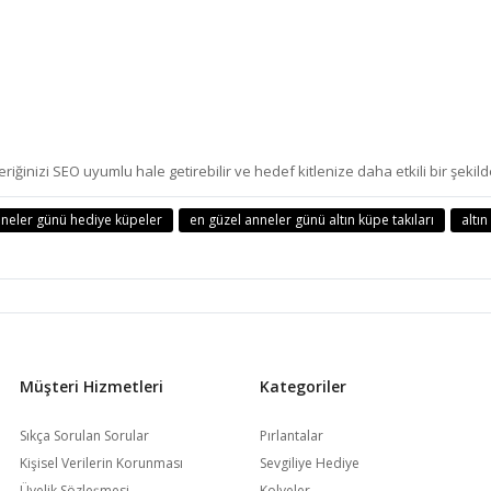
iğinizi SEO uyumlu hale getirebilir ve hedef kitlenize daha etkili bir şekilde
neler günü hediye küpeler
en güzel anneler günü altın küpe takıları
altı
Müşteri Hizmetleri
Kategoriler
Sıkça Sorulan Sorular
Pırlantalar
Kişisel Verilerin Korunması
Sevgiliye Hediye
Üyelik Sözleşmesi
Kolyeler