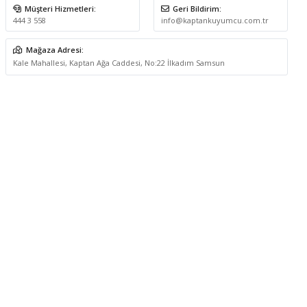
Müşteri Hizmetleri:
Geri Bildirim:
444 3 558
info@kaptankuyumcu.com.tr
Mağaza Adresi:
Kale Mahallesi, Kaptan Ağa Caddesi, No:22 İlkadım Samsun