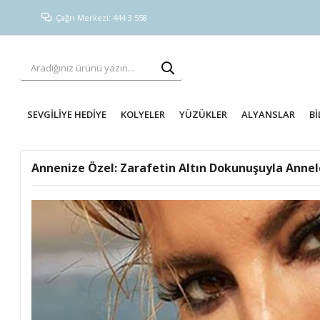
Çağrı Merkezi: 444 3 558
SEVGİLİYE HEDİYE
KOLYELER
YÜZÜKLER
ALYANSLAR
Bİ
Annenize Özel: Zarafetin Altın Dokunuşuyla Annel