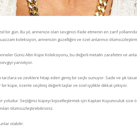
el bir gün. Bu yıl, annenize olan sevginizi ifade etmenin en zarif yolları
bu muazzam koleksiyon, annenizin güzelliğini ve özel anlarınızı ölümsüzleşt
r. Anneler Günü Altın Küpe Koleksiyonu, bu değerli metalin zarafetini ve anla
evgiyi yansıtıyor.
arzlara ve zevklere hitap eden geniş bir seçki sunuyor. Sade ve şık tasar
bir küpe, özenle seçilmiş değerli taşlar ve özel işçilikle dikkat çekiyor.
r yoludur. Seçtiğiniz küpeyi kişiselleştirmek için Kaptan Kuyumculuk size ö
ıları ölümsüzleştirebilirsiniz.
lar olabilir: