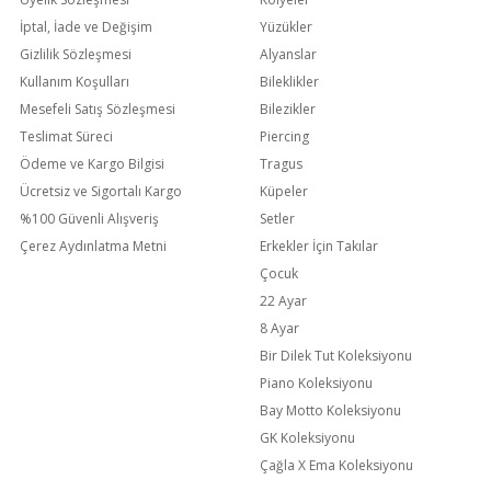
İptal, İade ve Değişim
Yüzükler
Gizlilik Sözleşmesi
Alyanslar
Kullanım Koşulları
Bileklikler
Mesefeli Satış Sözleşmesi
Bilezikler
Teslimat Süreci
Piercing
Ödeme ve Kargo Bilgisi
Tragus
Ücretsiz ve Sigortalı Kargo
Küpeler
%100 Güvenli Alışveriş
Setler
Çerez Aydınlatma Metni
Erkekler İçin Takılar
Çocuk
22 Ayar
8 Ayar
Bir Dilek Tut Koleksiyonu
Piano Koleksiyonu
Bay Motto Koleksiyonu
GK Koleksiyonu
Çağla X Ema Koleksiyonu