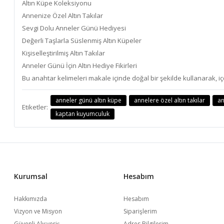
Altın Küpe Koleksiyonu
Annenize Özel Altın Takılar
Sevgi Dolu Anneler Günü Hediyesi
Değerli Taşlarla Süslenmiş Altın Küpeler
Kişiselleştirilmiş Altın Takılar
Anneler Günü İçin Altın Hediye Fikirleri
Bu anahtar kelimeleri makale içinde doğal bir şekilde kullanarak, içer
anneler günü altın küpe
annelere özel altın takılar
an
Etiketler:
kaptan kuyumculuk
Kurumsal
Hesabım
Hakkımızda
Hesabım
Vizyon ve Misyon
Siparişlerim
Güvenli Alışveriş
Adres Bilgilerim