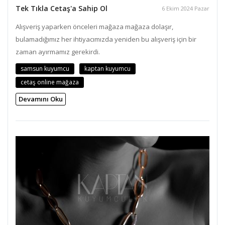
Tek Tıkla Cetaş'a Sahip Ol
6 Ekim 2024 Pazar
Alışveriş yaparken önceleri mağaza mağaza dolaşır,
bulamadığımız her ihtiyacımızda yeniden bu alışveriş için bir
zaman ayırmamız gerekirdi.
samsun kuyumcu
kaptan kuyumcu
cetaş online mağaza
Devamını Oku