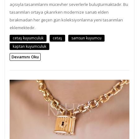
açısıyla tasarımlarını mücevher severlerle buluşturmaktadır. Bu
tasarımları ortaya çıkarırken modernize sanatı elden
bırakmadan her geçen gün koleksiyonlarına yeni tasarımları
eklemektedir.
cetaş kuyumculuk
cetaş
samsun kuyumcu
kaptan kuyumculuk
Devamını Oku