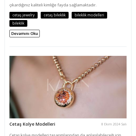
çıkardığınız kaliteli kimliğe fayda sağlamaktadır.
cetaş jewelry
cetaş bileklik
bileklik modelleri
bileklik
Devamını Oku
Cetaş Kolye Modelleri
8 Ekim 2024 Salı
Cetaş kolye modelleri tasarımlarından da anlaşılabileceği için