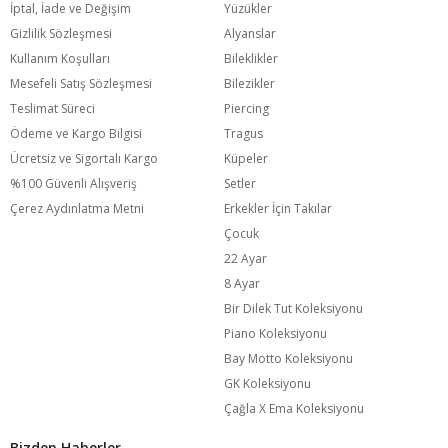
İptal, İade ve Değişim
Yüzükler
Gizlilik Sözleşmesi
Alyanslar
Kullanım Koşulları
Bileklikler
Mesefeli Satış Sözleşmesi
Bilezikler
Teslimat Süreci
Piercing
Ödeme ve Kargo Bilgisi
Tragus
Ücretsiz ve Sigortalı Kargo
Küpeler
%100 Güvenli Alışveriş
Setler
Çerez Aydınlatma Metni
Erkekler İçin Takılar
Çocuk
22 Ayar
8 Ayar
Bir Dilek Tut Koleksiyonu
Piano Koleksiyonu
Bay Motto Koleksiyonu
GK Koleksiyonu
Çağla X Ema Koleksiyonu
Bizden Haberler