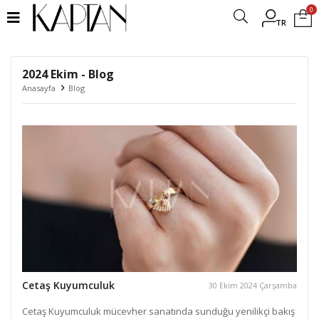
0
TR
2024 Ekim - Blog
Anasayfa
Blog
Cetaş Kuyumculuk
30 Ekim 2024 Çarşamba
Cetaş Kuyumculuk mücevher sanatında sunduğu yenilikçi bakış