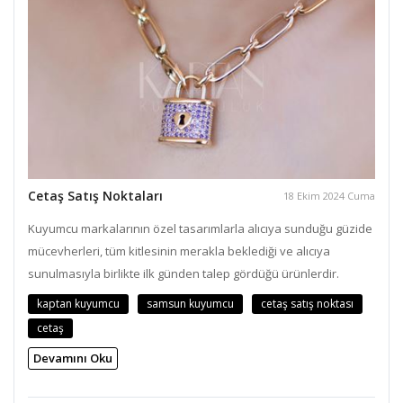
Cetaş Satış Noktaları
18 Ekim 2024 Cuma
Kuyumcu markalarının özel tasarımlarla alıcıya sunduğu güzide
mücevherleri, tüm kitlesinin merakla beklediği ve alıcıya
sunulmasıyla birlikte ilk günden talep gördüğü ürünlerdir.
kaptan kuyumcu
samsun kuyumcu
cetaş satış noktası
cetaş
Devamını Oku