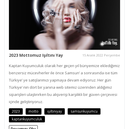
2023 Mottomuz Işıltını Yay
15 Aralık 2022 Perşembe
Kaptan Kuyumculuk olarak her geçen yıl bünyemize eklediğimiz
benzersiz mücevherler ile önce Samsun’ a sonrasında ise tüm
Türkiye’ ye satışlarımızı yapmaya devam ediyoruz. Her gün
Türkiye’ nin dört bir yanına web sitemiz üzerinden aldığımız
siparişleri ulaştırırken bu alışverişi karşılıklı bir güven çerçevesi
içinde geliştiriyoruz.
2023
motto
ışıltınıyay
samsunkuyumcu
kaptankuyumculuk
Devamını Oku