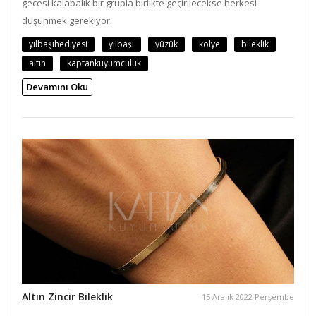
gecesi kalabalık bir grupla birlikte geçirilecekse herkesi
düşünmek gerekiyor.
yılbaşıhediyesi
yılbaşı
yüzük
kolye
bileklik
altın
kaptankuyumculuk
Devamını Oku
Altın Zincir Bileklik
15 Aralık 2022 Perşembe