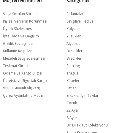
Müşteri Hizmetleri
Kategoriler
Sıkça Sorulan Sorular
Pırlantalar
Kişisel Verilerin Korunması
Sevgiliye Hediye
Üyelik Sözleşmesi
Kolyeler
İptal, İade ve Değişim
Yüzükler
Gizlilik Sözleşmesi
Alyanslar
Kullanım Koşulları
Bileklikler
Mesefeli Satış Sözleşmesi
Bilezikler
Teslimat Süreci
Piercing
Ödeme ve Kargo Bilgisi
Tragus
Ücretsiz ve Sigortalı Kargo
Küpeler
%100 Güvenli Alışveriş
Setler
Çerez Aydınlatma Metni
Erkekler İçin Takılar
Çocuk
22 Ayar
8 Ayar
Bir Dilek Tut Koleksiyonu
Piano Koleksiyonu