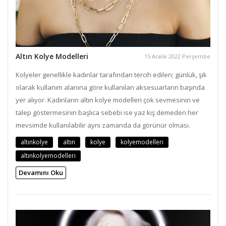
Altın Kolye Modelleri
15 Aralık 2022 Perşembe
Kolyeler genellikle kadınlar tarafından tercih edilen; günlük, şık
olarak kullanım alanına göre kullanılan aksesuarların başında
yer alıyor. Kadınların altın kolye modelleri çok sevmesinin ve
talep göstermesinin başlıca sebebi ise yaz kış demeden her
mevsimde kullanılabilir aynı zamanda da görünür olması.
altınkolye
altın
kolye
kolyemodelleri
altınkolyemodelleri
Devamını Oku