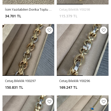
İsim Yazılabilen Dorika Toplu Altın Bileklik Y00299
Cetaş Bileklik Y00298
34.701 TL
115.379 TL
Cetaş Bileklik Y00297
Cetaş Bileklik Y00296
150.831 TL
169.247 TL