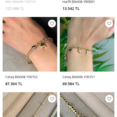
Altın Bileklik Y00154
Harfli Bileklik YB0001
127.499 TL
13.542 TL
Cetaş Bileklik Y00152
Cetaş Bileklik Y00151
87.304 TL
69.584 TL