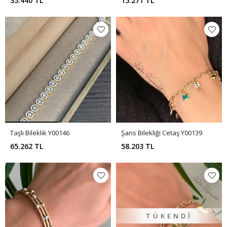
35.440 TL
15.271 TL
Taşlı Bileklik Y00146
Şans Bilekliği Cetaş Y00139
65.262 TL
58.203 TL
TÜKENDI