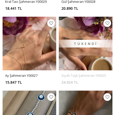
Kral Tacı Şahmeran Y00029
Gül Şahmeran Y00028
18.441 TL
20.890 TL
TÜKENDI
Ay Şahmeran Y00027
Siyah Taşlı Şahmeran Y00025
15.847 TL
24.924 TL