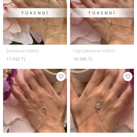
TÜKENDI
TÜKENDI
Şahmeran Y00032
Taşlı Şahmeran Y00031
17.432 TL
16.568 TL