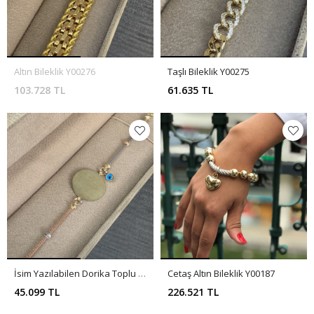
Altın Bileklik Y00276
Taşlı Bileklik Y00275
103.728 TL
61.635 TL
İsim Yazılabilen Dorika Toplu Bileklik Y00271
Cetaş Altın Bileklik Y00187
45.099 TL
226.521 TL