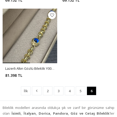
69.152 TL
69.152 TL
Lazerli Altın Gözlü Bileklik Y00020
81.398 TL
İlk
2
3
4
5
6
Bileklik modelleri arasında oldukça şık ve zarif bir görünüme sahip
olan
İsimli, İtalyan, Dorica, Pandora, Göz ve Cetaş Bileklik
'ler