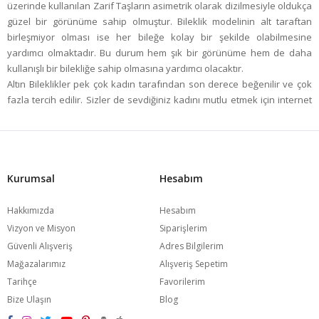
üzerinde kullanılan Zarif Taşların asimetrik olarak dizilmesiyle oldukça
güzel bir görünüme sahip olmuştur. Bileklik modelinin alt taraftan
birleşmiyor olması ise her bileğe kolay bir şekilde olabilmesine
yardımcı olmaktadır. Bu durum hem şık bir görünüme hem de daha
kullanışlı bir bilekliğe sahip olmasına yardımcı olacaktır.
Altın Bileklikler pek çok kadın tarafından son derece beğenilir ve çok
fazla tercih edilir. Sizler de sevdiğiniz kadını mutlu etmek için internet
sitemiz üzerinden oldukça kolay bir şekilde
Altın Bileklik
satın
alabilirsiniz. Sizler de
Altın Bileklikler
satın alarak sevdiğiniz kadını
son derece kolay bir şekilde mutlu edebilirsiniz. Çünkü sizlerin de
tahmin edebileceği gibi Altın Bileklik'e hayır diyecek bir kadın yoktur.
Altın Bileklikler her kadının hayalini süsleyen son derece şık ve
Kurumsal
Hesabım
gösterişli bir mücevherat türüdür.
Hakkımızda
Hesabım
Vizyon ve Misyon
Siparişlerim
Güvenli Alışveriş
Adres Bilgilerim
Mağazalarımız
Alışveriş Sepetim
Tarihçe
Favorilerim
Bize Ulaşın
Blog