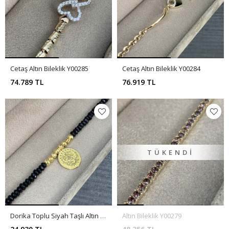
Cetaş Altın Bileklik Y00285
Cetaş Altın Bileklik Y00284
74.789 TL
76.919 TL
TÜKENDI
Dorika Toplu Siyah Taşlı Altın Bileklik Y00280
Altın Bileklik Y00279