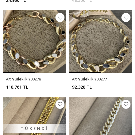
24.930 TL
48.356 TL
Altın Bileklik Y00278
Altın Bileklik Y00277
118.761 TL
92.328 TL
TÜKENDI