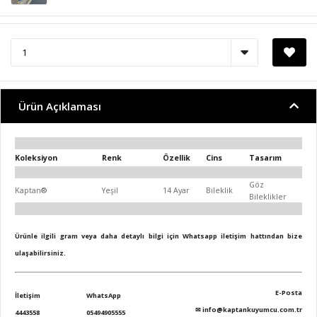
Ürün Açıklaması
Koleksiyon
Renk
Özellik
Cins
Tasarım
Göz
Kaptan®
Yeşil
14 Ayar
Bileklik
Bileklikler
Ürünle ilgili gram veya daha detaylı bilgi için Whatsapp iletişim hattından bize
ulaşabilirsiniz.
E-Posta
İletişim
WhatsApp
✉
info@kaptankuyumcu.com.tr
4443558
05494905555