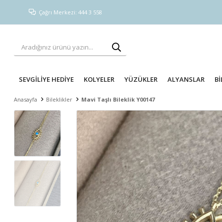
Çağrı Merkezi: 444 3 558
SEVGİLİYE HEDİYE
KOLYELER
YÜZÜKLER
ALYANSLAR
Bİ
Anasayfa
Bileklikler
Mavi Taşlı Bileklik Y00147