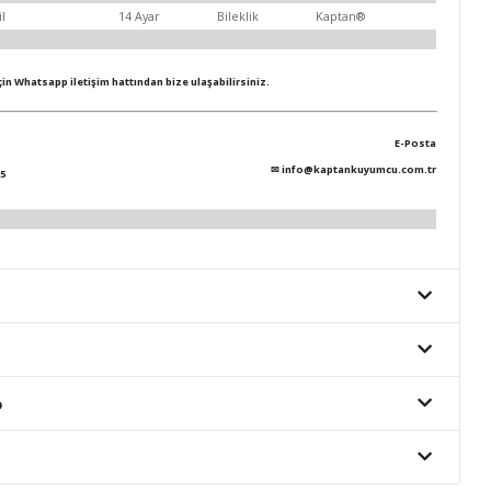
il
14 Ayar
Bileklik
Kaptan®
için Whatsapp iletişim hattından bize ulaşabilirsiniz.
E-Posta
✉
info@kaptankuyumcu.com.tr
5
o