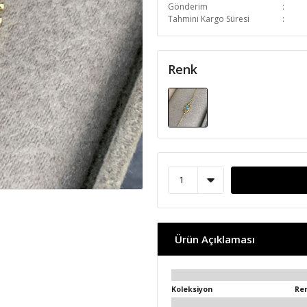
Gönderim
Tahmini Kargo Süresi
Renk
Ürün Açıklaması
Koleksiyon
Re