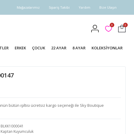
Mağazalarımız
Sipariş Takibi
Yardım
Bize Ulaşın
0
0
TLER
ERKEK
ÇOCUK
22 AYAR
8 AYAR
KOLEKSİYONLAR
00147
ünün bütün ışıltısı ücretsiz kargo seçeneği ile Sky Boutique
BLKK1000041
Kaptan Kuyumculuk