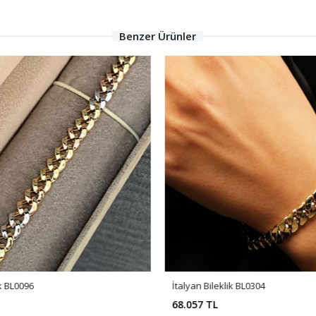
Benzer Ürünler
ik BL0096
İtalyan Bileklik BL0304
68.057 TL