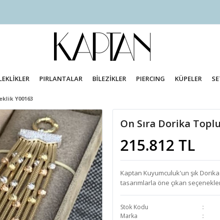
LEKLİKLER
PIRLANTALAR
BİLEZİKLER
PIERCING
KÜPELER
SE
eklik Y00163
On Sıra Dorika Toplu 
215.812 TL
Kaptan Kuyumculuk'un şık Dorika bi
tasarımlarla öne çıkan seçenekler
Stok Kodu
Marka