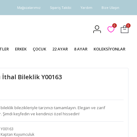
Mağazalarımız
Sipariş Takibi
Yardım
Bize Ulaşın
0
0
TLER
ERKEK
ÇOCUK
22 AYAR
8 AYAR
KOLEKSİYONLAR
İthal Bileklik Y00163
leklik bilezikleriyle tarzınızı tamamlayın. Elegan ve zarif
. Şimdi keşfedin ve kendinizi özel hissedin!
Y00163
Kaptan Kuyumculuk