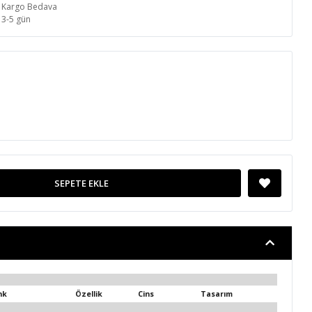
Kargo Bedava
3-5 gün
SEPETE EKLE
nk
Özellik
Cins
Tasarım