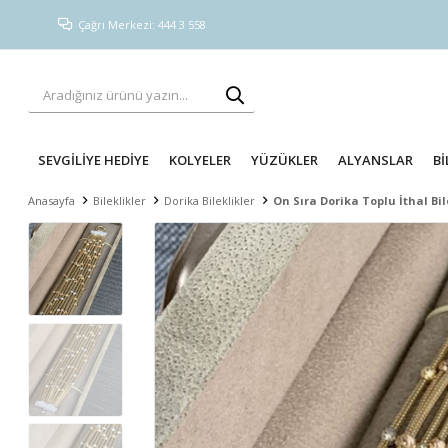
Çağrı Merkezi: 444 3 558
SEVGİLİYE HEDİYE
KOLYELER
YÜZÜKLER
ALYANSLAR
Bİ
Anasayfa
Bileklikler
Dorika Bileklikler
On Sıra Dorika Toplu İthal Bil