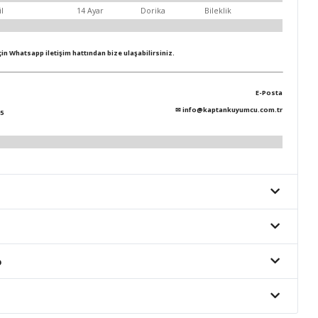
il
14 Ayar
Dorika
Bileklik
için Whatsapp iletişim hattından bize ulaşabilirsiniz.
E-Posta
✉
info@kaptankuyumcu.com.tr
5
o