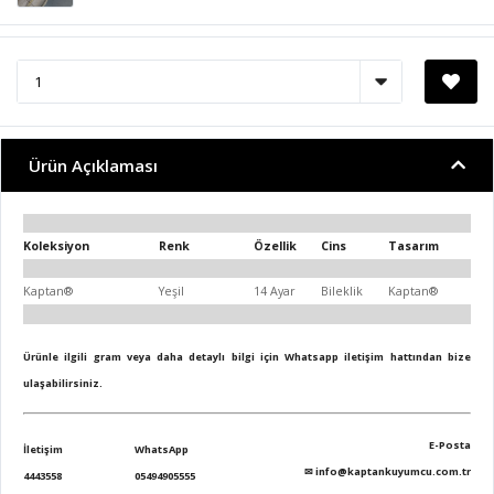
Ürün Açıklaması
Koleksiyon
Renk
Özellik
Cins
Tasarım
Kaptan®
Yeşil
14 Ayar
Bileklik
Kaptan®
Ürünle ilgili gram veya daha detaylı bilgi için Whatsapp iletişim hattından bize
ulaşabilirsiniz.
E-Posta
İletişim
WhatsApp
✉
info@kaptankuyumcu.com.tr
4443558
05494905555