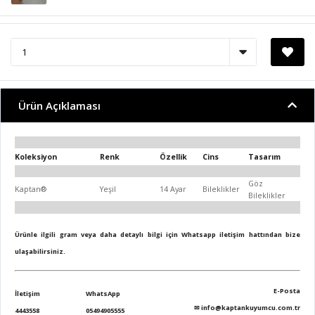
Ürün Açıklaması
Koleksiyon
Renk
Özellik
Cins
Tasarım
Göz
Kaptan®
Yeşil
14 Ayar
Bileklikler
Bileklikler
Ürünle ilgili gram veya daha detaylı bilgi için Whatsapp iletişim hattından bize
ulaşabilirsiniz.
E-Posta
İletişim
WhatsApp
✉
info@kaptankuyumcu.com.tr
4443558
05494905555