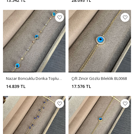
13.542 TL
28.093 TL
Nazar Boncuklu Dorika Toplu Bileklik BL0071
Çift Zincir Gözlü Bileklik BL0068
14.839 TL
17.576 TL