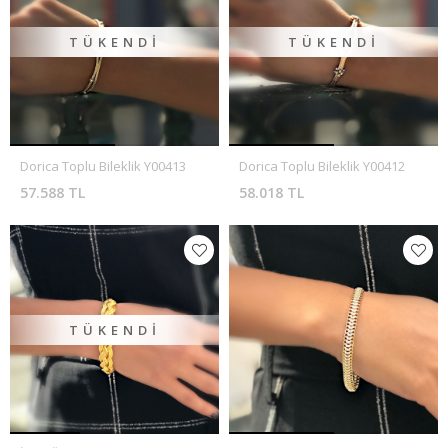
TÜKENDI
TÜKENDI
Dorica Toplu Bileklik Y00413
Dorica Toplu Bileklik Y00412
57.588 TL
58.018 TL
TÜKENDI