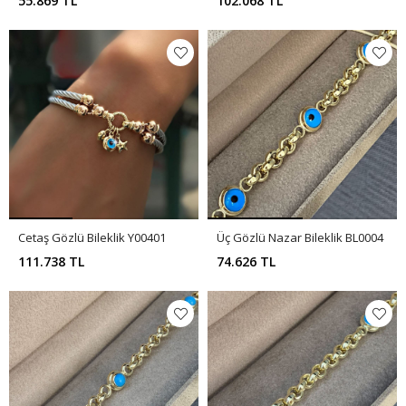
55.869 TL
102.068 TL
Cetaş Gözlü Bileklik Y00401
Üç Gözlü Nazar Bileklik BL0004
111.738 TL
74.626 TL