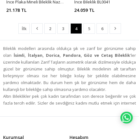
İnce Plaka Mineli Bileklik Nazar Boncuklu BL0043
İnce Bileklik BL0041
21.178 TL
24.059 TL
İlk
2
3
4
5
6
Bileklik modelleri arasında oldukça şık ve zarif bir görünüme sahip
olan
İsimli, İtalyan, Dorica, Pandora, Göz ve Cetaş Bileklik
'ler
üzerinde kullanılan Zarif Taşların asimetrik olarak dizilmesiyle oldukça
güzel bir görünüme sahip olmuştur. Bileklik modelinin alt taraftan
birleşmiyor olması ise her bileğe kolay bir şekilde olabilmesine
yardımcı olmaktadır. Bu durum hem şık bir görünüme hem de daha
kullanışlı bir bilekliğe sahip olmasına yardımcı olacaktır.
Altın Bileklikler pek çok kadın tarafından son derece beğenilir ve çok
fazla tercih edilir. Sizler de sevdiğiniz kadını mutlu etmek için internet
sitemiz üzerinden oldukça kolay bir şekilde
Altın Bileklik
satın
alabilirsiniz. Sizler de
Altın Bileklikler
satın alarak sevdiğiniz kadını
WH
son derece kolay bir şekilde mutlu edebilirsiniz. Çünkü sizlerin de
tahmin edebileceği gibi Altın Bileklik'e hayır diyecek bir kadın yoktur.
Altın Bileklikler her kadının hayalini süsleyen son derece şık ve
Kurumsal
Hesabım