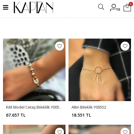
0
TR
Filtrele
Kilit Model Cetaş Bileklilk Y00553
Altın Bileklik Y00552
67.657 TL
18.551 TL