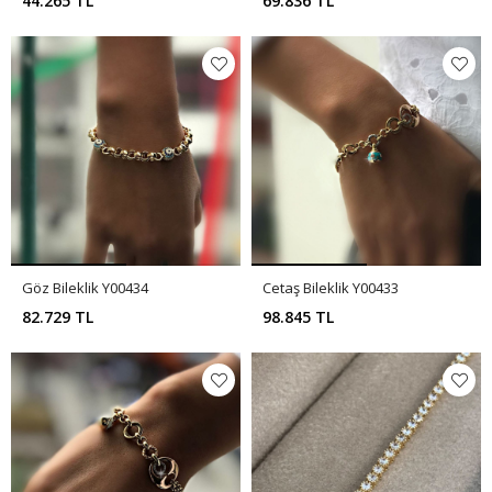
44.265 TL
69.836 TL
Göz Bileklik Y00434
Cetaş Bileklik Y00433
82.729 TL
98.845 TL