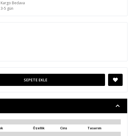
Kargo Bedava
3-5 gün
SEPETE EKLE
nk
Özellik
Cins
Tasarım