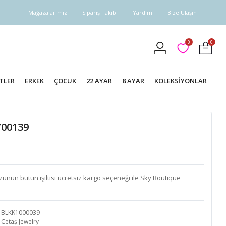
Mağazalarımız
Sipariş Takibi
Yardım
Bize Ulaşın
0
0
TLER
ERKEK
ÇOCUK
22 AYAR
8 AYAR
KOLEKSİYONLAR
Y00139
zünün bütün ışıltısı ücretsiz kargo seçeneği ile Sky Boutique
BLKK1000039
Cetaş Jewelry