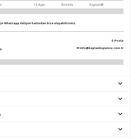
il
14 Ayar
Bileklik
Kaptan®
için Whatsapp iletişim hattından bize ulaşabilirsiniz.
E-Posta
✉
info@kaptankuyumcu.com.tr
5
o