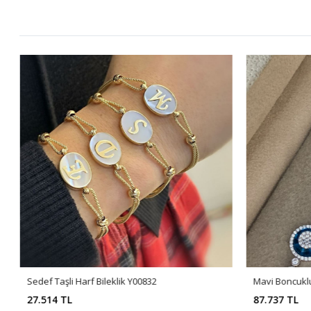
Sedef Taşli Harf Bileklik Y00832
Mavi Boncuklu
27.514 TL
87.737 TL