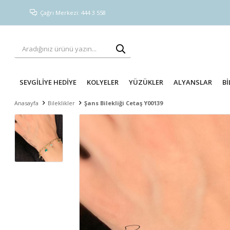
Çağrı Merkezi: 444 3 558
SEVGİLİYE HEDİYE
KOLYELER
YÜZÜKLER
ALYANSLAR
Bİ
Anasayfa
Bileklikler
Şans Bilekliği Cetaş Y00139