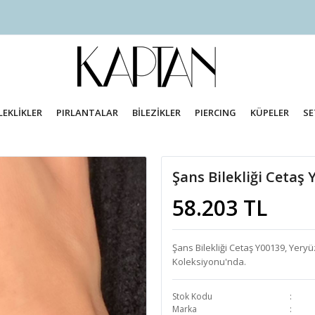
LEKLİKLER
PIRLANTALAR
BİLEZİKLER
PIERCING
KÜPELER
SE
Şans Bilekliği Cetaş 
58.203 TL
Şans Bilekliği Cetaş Y00139, Yeryü
Koleksiyonu'nda.
Stok Kodu
Marka