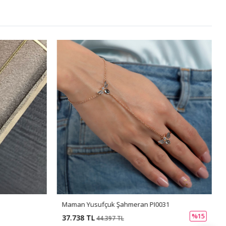
Maman Yusufçuk Şahmeran PI0031
%15
37.738 TL
44.397 TL