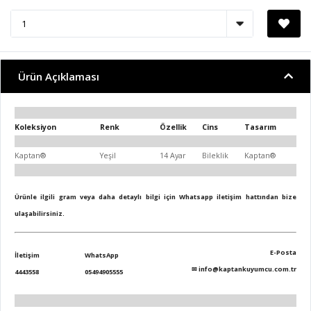
Ürün Açıklaması
Koleksiyon
Renk
Özellik
Cins
Tasarım
Kaptan®
Yeşil
14 Ayar
Bileklik
Kaptan®
Ürünle ilgili gram veya daha detaylı bilgi için Whatsapp iletişim hattından bize
ulaşabilirsiniz.
E-Posta
İletişim
WhatsApp
✉
info@kaptankuyumcu.com.tr
4443558
05494905555