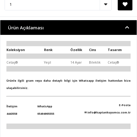
Ürün Açıklaması
Koleksiyon
Renk
Özellik
Cins
Tasarım
Cetaş®
Yeşil
14 Ayar
Bileklik
Cetaş®
Ürünle ilgili gram veya daha detaylı bilgi için Whatsapp iletişim hattından bize
ulaşabilirsiniz.
E-Posta
İletişim
WhatsApp
✉
info@kaptankuyumcu.com.tr
4443558
05494905555