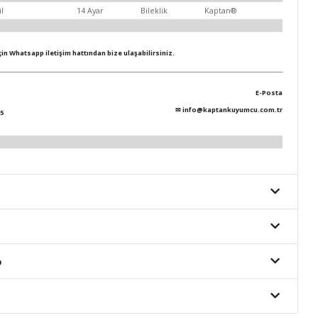
il
14 Ayar
Bileklik
Kaptan®
için Whatsapp iletişim hattından bize ulaşabilirsiniz.
E-Posta
✉
info@kaptankuyumcu.com.tr
5
o