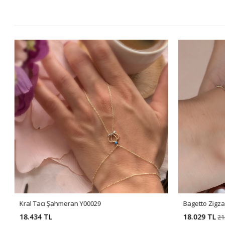
Kral Tacı Şahmeran Y00029
Bagetto Zigzag
18.434 TL
18.029 TL
21