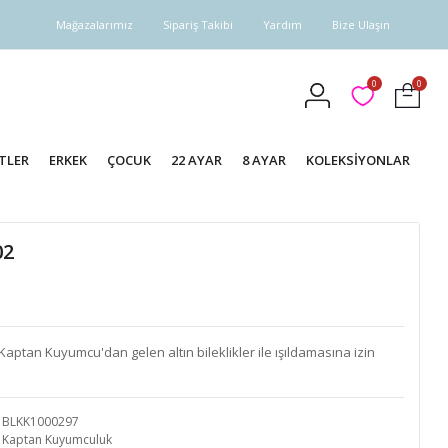
Mağazalarımız
Sipariş Takibi
Yardım
Bize Ulaşın
0
0
TLER
ERKEK
ÇOCUK
22 AYAR
8 AYAR
KOLEKSİYONLAR
02
 Kaptan Kuyumcu'dan gelen altın bileklikler ile ışıldamasına izin
BLKK1000297
Kaptan Kuyumculuk