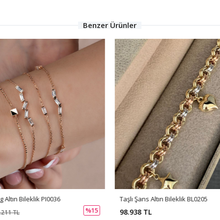
Benzer Ürünler
 Altın Bileklik PI0036
Taşlı Şans Altın Bileklik BL0205
%15
98.938 TL
.211 TL