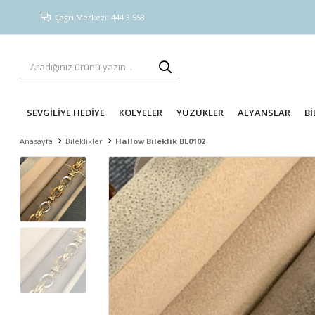
Çağrı Merkezi: 444 3 558
SEVGİLİYE HEDİYE
KOLYELER
YÜZÜKLER
ALYANSLAR
Bİ
Anasayfa
Bileklikler
Hallow Bileklik BL0102