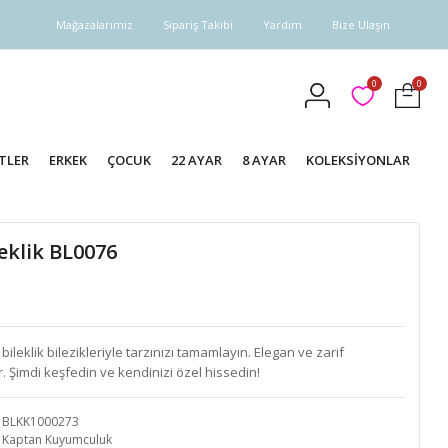
Mağazalarımız
Sipariş Takibi
Yardım
Bize Ulaşın
0
0
TLER
ERKEK
ÇOCUK
22 AYAR
8 AYAR
KOLEKSİYONLAR
eklik BL0076
leklik bilezikleriyle tarzınızı tamamlayın. Elegan ve zarif
. Şimdi keşfedin ve kendinizi özel hissedin!
BLKK1000273
Kaptan Kuyumculuk