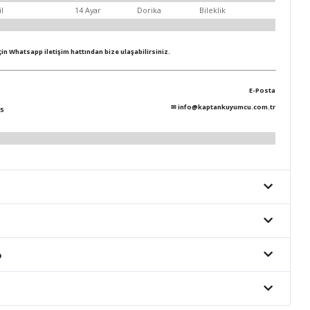
il
14 Ayar
Dorika
Bileklik
için Whatsapp iletişim hattından bize ulaşabilirsiniz.
E-Posta
✉
info@kaptankuyumcu.com.tr
5
o