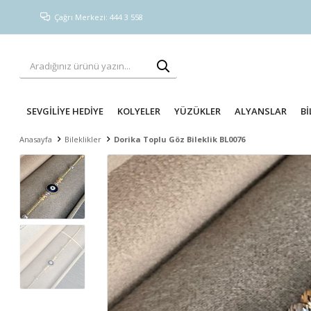
Çağrı Merkezi: 444 3 558
SEVGİLİYE HEDİYE
KOLYELER
YÜZÜKLER
ALYANSLAR
Bİ
Anasayfa
Bileklikler
Dorika Toplu Göz Bileklik BL0076