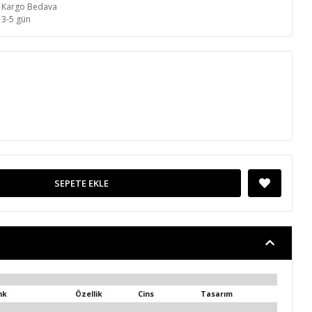
Kargo Bedava
3-5 gün
SEPETE EKLE
nk
Özellik
Cins
Tasarım