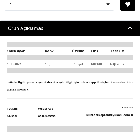
Ürün Açıklaması
Koleksiyon
Renk
Özellik
Cins
Tasarım
Kaptan®
Yeşil
14 Ayar
Bileklik
Kaptan®
Ürünle ilgili gram veya daha detaylı bilgi için Whatsapp iletişim hattından bize
ulaşabilirsiniz.
E-Posta
İletişim
WhatsApp
✉
info@kaptankuyumcu.com.tr
4443558
05494905555