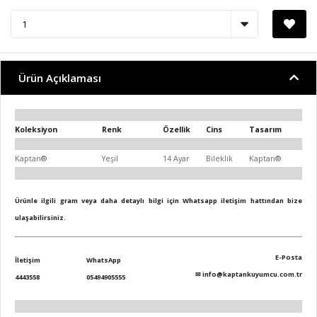
Ürün Açıklaması
Koleksiyon
Renk
Özellik
Cins
Tasarım
Kaptan®
Yeşil
14 Ayar
Bileklik
Kaptan®
Ürünle ilgili gram veya daha detaylı bilgi için Whatsapp iletişim hattından bize
ulaşabilirsiniz.
E-Posta
İletişim
WhatsApp
✉
info@kaptankuyumcu.com.tr
4443558
05494905555