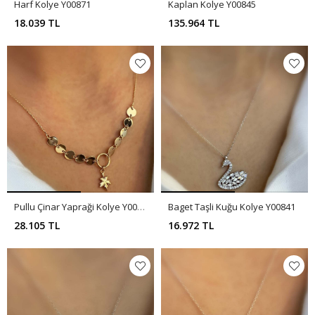
Harf Kolye Y00871
Kaplan Kolye Y00845
18.039 TL
135.964 TL
Pullu Çinar Yapraği Kolye Y00844
Baget Taşli Kuğu Kolye Y00841
28.105 TL
16.972 TL