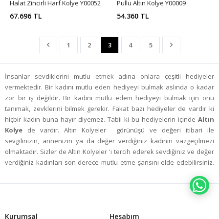
Halat Zincirli Harf Kolye Y00052
Pullu Altın Kolye Y00009
67.696 TL
54.360 TL
1
2
3
4
5
İnsanlar sevdiklerini mutlu etmek adına onlara çeşitli hediyeler
vermektedir. Bir kadını mutlu eden hediyeyi bulmak aslında o kadar
zor bir iş değildir. Bir kadını mutlu edem hediyeyi bulmak için onu
tanımak, zevklerini bilmek gerekir. Fakat bazı hediyeler de vardır ki
hiçbir kadın buna hayır diyemez. Tabii ki bu hediyelerin içinde
Altın
Kolye
de vardır. Altın Kolyeler görünüşü ve değeri itibari ile
sevgilinizin, annenizin ya da değer verdiğiniz kadının vazgeçilmezi
olmaktadır. Sizler de Altın Kolyeler 'i tercih ederek sevdiğiniz ve değer
verdiğiniz kadınları son derece mutlu etme şansını elde edebilirsiniz.
Altın Kolyeler oldukça kaliteli, modern, şık ve gösterişli bir görüntü
sağlar. Sizler de değer verdiğiniz kadına hediye almak için çok fazla
WH
düşünmenize gerek yol çünkü sizler içim en doğru tercih tabii ki
Altın
Kolye
olacaktır. Sizlerin de bildiği gibi bir Altın Kolye'nin mutlu
edemeyeceği kadın yoktur. Sizler en iyisi bir Altın Kolye alarak
Kurumsal
Hesabım