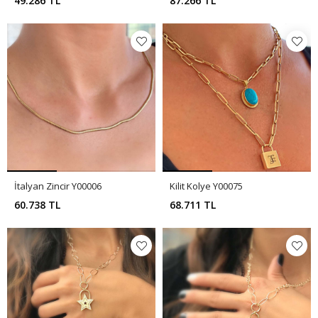
49.286 TL
87.266 TL
İtalyan Zincir Y00006
Kilit Kolye Y00075
60.738 TL
68.711 TL