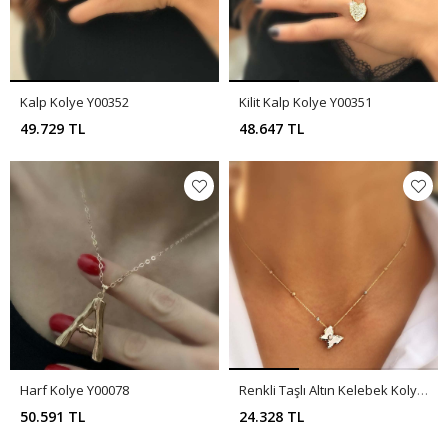
Kalp Kolye Y00352
Kilit Kalp Kolye Y00351
49.729 TL
48.647 TL
Harf Kolye Y00078
Renkli Taşlı Altın Kelebek Kolye Y00267
50.591 TL
24.328 TL