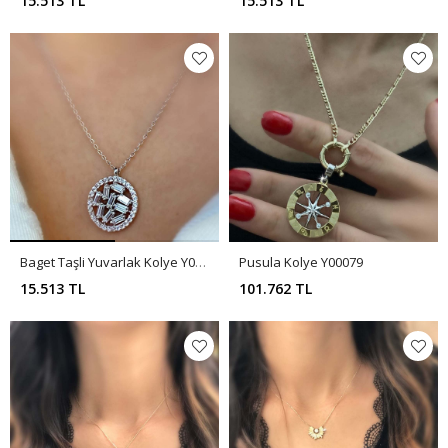
15.513 TL
15.513 TL
Baget Taşli Yuvarlak Kolye Y00836
Pusula Kolye Y00079
15.513 TL
101.762 TL