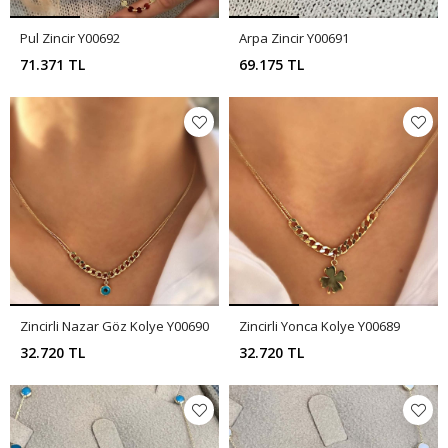
Pul Zincir Y00692
Arpa Zincir Y00691
71.371 TL
69.175 TL
Zincirli Nazar Göz Kolye Y00690
Zincirli Yonca Kolye Y00689
32.720 TL
32.720 TL