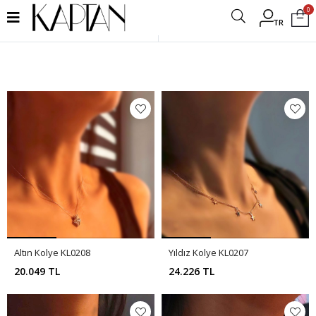
0
TR
Filtrele
Altın Kolye KL0208
Yıldız Kolye KL0207
20.049 TL
24.226 TL