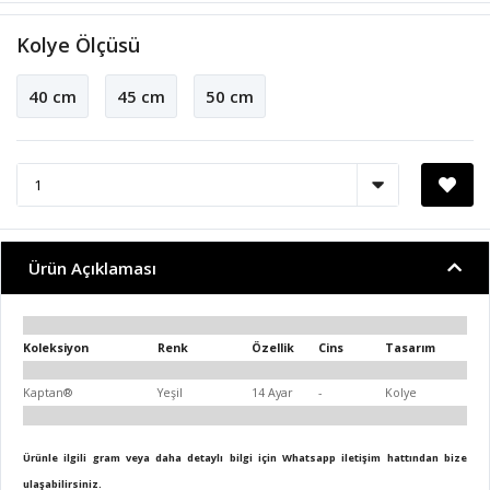
Kolye Ölçüsü
40 cm
45 cm
50 cm
Ürün Açıklaması
Koleksiyon
Renk
Özellik
Cins
Tasarım
Kaptan®
Yeşil
14 Ayar
-
Kolye
Ürünle ilgili gram veya daha detaylı bilgi için Whatsapp iletişim hattından bize
ulaşabilirsiniz.