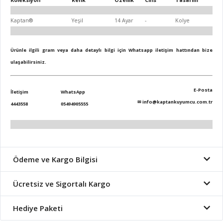
Koleksiyon
Renk
Özellik
Cins
Tasarım
Kaptan®
Yeşil
14 Ayar
-
Kolye
Ürünle ilgili gram veya daha detaylı bilgi için Whatsapp iletişim hattından bize
ulaşabilirsiniz.
E-Posta
İletişim
WhatsApp
✉
info@kaptankuyumcu.com.tr
4443558
05494905555
Ödeme ve Kargo Bilgisi
Ücretsiz ve Sigortalı Kargo
Hediye Paketi