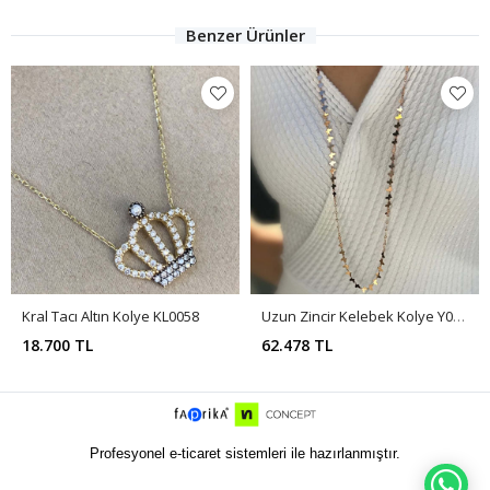
Benzer Ürünler
Kral Tacı Altın Kolye KL0058
Uzun Zincir Kelebek Kolye Y00531
18.700 TL
62.478 TL
Profesyonel e-ticaret sistemleri ile hazırlanmıştır.
WH