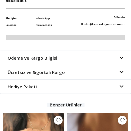
ulaşabilirsiniz.
E-Posta
İletişim
WhatsApp
✉
info@kaptankuyumcu.com.tr
4443558
05494905555
Ödeme ve Kargo Bilgisi
Ücretsiz ve Sigortalı Kargo
Hediye Paketi
Benzer Ürünler