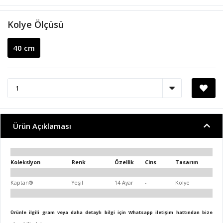
Kolye Ölçüsü
40 cm
Ürün Açıklaması
Koleksiyon
Renk
Özellik
Cins
Tasarım
Kaptan®
Yeşil
14 Ayar
-
Kolye
Ürünle ilgili gram veya daha detaylı bilgi için Whatsapp iletişim hattından bize