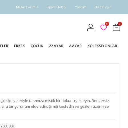
Mağazalarımız
Sipariş Takibi
Yardım
Bize Ulaşın
0
0
TLER
ERKEK
ÇOCUK
22 AYAR
8 AYAR
KOLEKSİYONLAR
öz kolyeleriyle tarzınıza mistik bir dokunuş ekleyin. Benzersiz
z alıcı bir görünüm elde edin. Şimdi keşfedin ve gözleri üzerinize
Y00500K