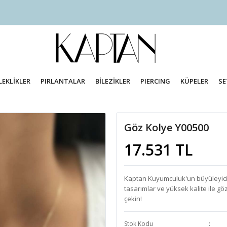
LEKLİKLER
PIRLANTALAR
BİLEZİKLER
PIERCING
KÜPELER
SE
Göz Kolye Y00500
17.531 TL
Kaptan Kuyumculuk'un büyüleyici g
tasarımlar ve yüksek kalite ile gö
çekin!
Stok Kodu