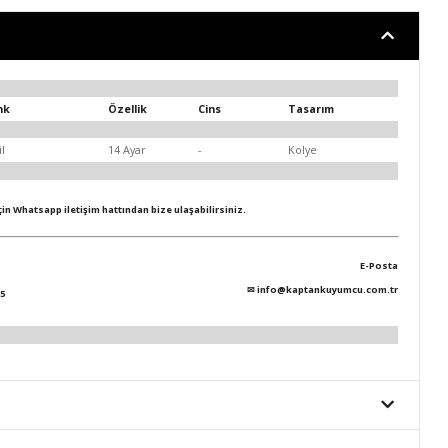
nk
Özellik
Cins
Tasarım
il
14 Ayar
-
Kolye
için Whatsapp iletişim hattından bize ulaşabilirsiniz.
E-Posta
✉
info@kaptankuyumcu.com.tr
5