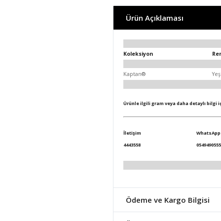
Ürün Açıklaması
Koleksiyon
Re
Kaptan®
Yeş
Ürünle ilgili gram veya daha detaylı bilgi 
İletişim
WhatsApp
4443558
0549490555
Ödeme ve Kargo Bilgisi