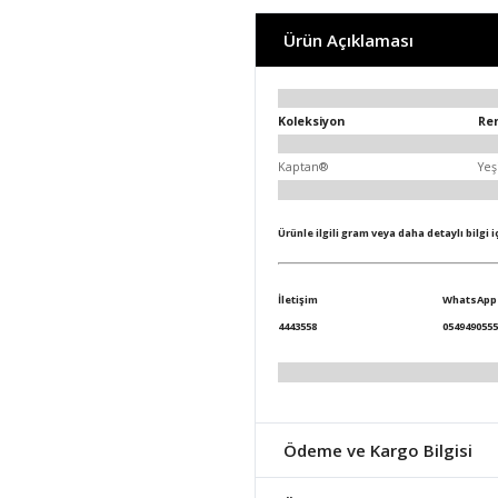
Ürün Açıklaması
Koleksiyon
Re
Kaptan®
Yeş
Ürünle ilgili gram veya daha detaylı bilgi 
İletişim
WhatsApp
4443558
0549490555
Ödeme ve Kargo Bilgisi