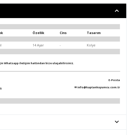
nk
Özellik
Cins
Tasarım
il
14 Ayar
-
Kolye
için Whatsapp iletişim hattından bize ulaşabilirsiniz.
E-Posta
✉
info@kaptankuyumcu.com.tr
5