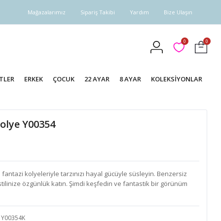
Mağazalarımız
Sipariş Takibi
Yardım
Bize Ulaşın
0
0
TLER
ERKEK
ÇOCUK
22 AYAR
8 AYAR
KOLEKSİYONLAR
Kolye Y00354
antazi kolyeleriyle tarzınızı hayal gücüyle süsleyin. Benzersiz
 stilinize özgünlük katın. Şimdi keşfedin ve fantastik bir görünüm
Y00354K