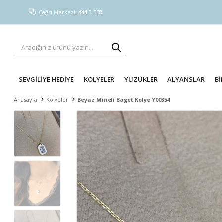
Çağrı Merkezi: 444 3 558
SEVGİLİYE HEDİYE
KOLYELER
YÜZÜKLER
ALYANSLAR
Bİ
Anasayfa
Kolyeler
Beyaz Mineli Baget Kolye Y00354