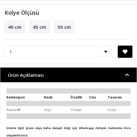
Kolye Ölçüsü
40 cm
45 cm
50 cm
Ürün Açıklaması
Koleksiyon
Renk
Özellik
Cins
Tasarım
Kaptan®
Yeşil
14 Ayar
-
Kolye
Ürünle ilgili gram veya daha detaylı bilgi için Whatsapp iletişim hattından bize
ulaşabilirsiniz.